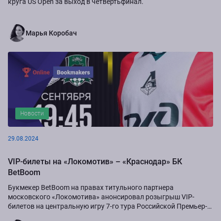
круга US Open за выход в четвертьфинал.
Марья Коробач
Новости
29.08.2024
VIP-билеты на «Локомотив» – «Краснодар» БК
BetBoom
Букмекер BetBoom на правах титульного партнера
московского «Локомотива» анонсировал розыгрыш VIP-
билетов на центральную игру 7-го тура Российской Премьер-
Лиги сезона-2024/25...