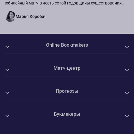
юбилейный матч в честь сотой годовщины существования
команды.
Марья Коробач
Online Bookmakers
О нас
Матч-центр
Авторы
Все матчи
Контакты
Прогнозы
Мэнсфилд - Шеффилд Юнайтед
Политика Cookie
Все прогнозы на спорт
Ротор - Челябинск
Конфиденциальность
Букмекеры
Футбол
Велес - Ленинградец
Адреса ППС
1xBet