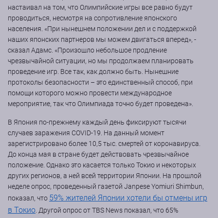
настаивал на том, что Олимпийские игры все равно будут
проводиться, несмотря на сопротивление японского
населения. «При нынешнем положении дел и с поддержкой
наших японских партнеров мы можем двигаться вперед», -
сказал Адамс. «Произошло небольшое продление
чрезвычайной ситуации, но мы продолжаем планировать
проведение игр. Все так, как должно быть. Нынешние
протоколы безопасности – это единственный способ, при
помощи которого можно провести международное
мероприятие, так что Олимпиада точно будет проведена».
В Япония по-прежнему каждый день фиксируют тысячи
случаев заражения COVID-19. На данный момент
зарегистрировано более 10,5 тыс. смертей от коронавируса.
До конца мая в стране будет действовать чрезвычайное
положение. Однако это касается только Токио и некоторых
других регионов, а ней всей территории Японии. На прошлой
неделе опрос, проведенный газетой Janpese Yomiuri Shimbun,
59% жителей Японии хотели бы отмены игр
показал, что
в Токио
. Другой опрос от TBS News показал, что 65%