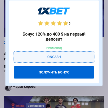
5
Новости
Бонус 120% до
400 $
на первый
депозит
26.08.2024
ПРОМОКОД
Фрибеты до 250 000 рублей за ставки на РПЛ от БК
ONCASH
Winline
Букмекер Winline подарит бесплатные ставки за пари на игры
Российской Премьер-лиги.
ПОЛУЧИТЬ БОНУС
Марья Коробач