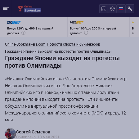
Бонус 120% до
400 $
на первый
Бонус 100% до
250 $
на первый
Бону
депозит
депозит
перв
Online-Bookmakers.com
Новости спорта и букмекеров
Граждане Японии выходят на протесты против Олимпиады
Граждане Японии выходят на протесты
против Олимпиады
«Никаких Олимпийских игр» «Мы не хотим Олимпийских игр.
Никаких Олимпийских игр в Лос-Анджелесе. Никаких
Олимпийских игр в Токио», - именно с такими лозунгами
граждане Японии выходят на протесты. Эти инциденты
обсудили на виртуальной пресс-конференции
Международного олимпийского комитета (МОК) в среду, 12
мая.
Сергей Семенов
Обновлено: 13 мая 2021