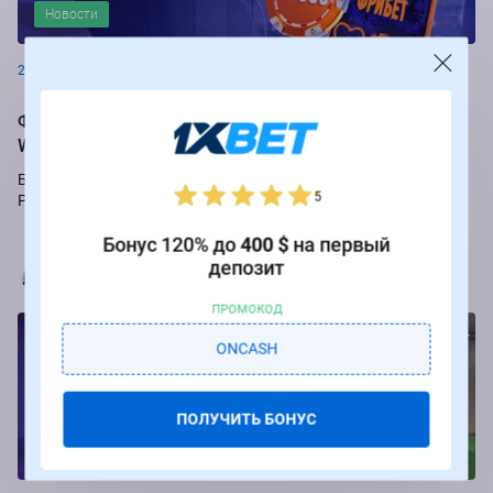
Новости
26.08.2024
Фрибеты до 250 000 рублей за ставки на РПЛ от БК
Winline
Букмекер Winline подарит бесплатные ставки за пари на игры
5
Российской Премьер-лиги.
Бонус 120% до
400 $
на первый
депозит
Марья Коробач
ПРОМОКОД
ONCASH
ПОЛУЧИТЬ БОНУС
Новости