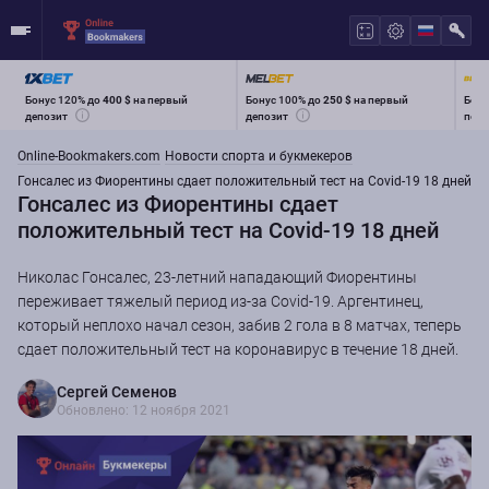
Бонус 120% до
400 $
на первый
Бонус 100% до
250 $
на первый
Бону
депозит
депозит
перв
Online-Bookmakers.com
Новости спорта и букмекеров
Гонсалес из Фиорентины сдает положительный тест на Covid-19 18 дней
Гонсалес из Фиорентины сдает
положительный тест на Covid-19 18 дней
Николас Гонсалес, 23-летний нападающий Фиорентины
переживает тяжелый период из-за Covid-19. Аргентинец,
который неплохо начал сезон, забив 2 гола в 8 матчах, теперь
сдает положительный тест на коронавирус в течение 18 дней.
Сергей Семенов
Обновлено: 12 ноября 2021