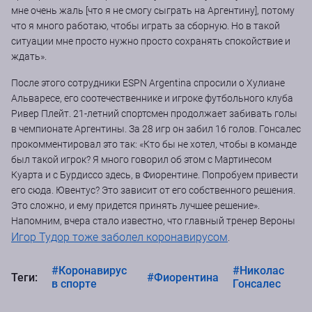
мне очень жаль [что я не смогу сыграть на Аргентину], потому
что я много работаю, чтобы играть за сборную. Но в такой
ситуации мне просто нужно просто сохранять спокойствие и
ждать».
После этого сотрудники ESPN Argentina спросили о Хулиане
Альваресе, его соотечественнике и игроке футбольного клуба
Ривер Плейт. 21-летний спортсмен продолжает забивать голы
в чемпионате Аргентины. За 28 игр он забил 16 голов. Гонсалес
прокомментировал это так: «Кто бы не хотел, чтобы в команде
был такой игрок? Я много говорил об этом с Мартинесом
Куарта и с Бурдиссо здесь, в Фиорентине. Попробуем привести
его сюда. Ювентус? Это зависит от его собственного решения.
Это сложно, и ему придется принять лучшее решение».
Напомним, вчера стало известно, что главный тренер Вероны
Игор Тудор тоже заболел коронавирусом
.
#Коронавирус
#Николас
Теги:
#Фиорентина
в спорте
Гонсалес