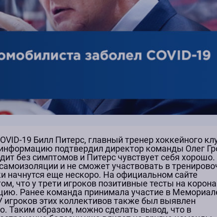
Билл Питерс, главный тренер хоккейного кл
 информацию подтвердил директор команды Олег Гр
одит без симптомов и Питерс чувствует себя хорошо.
 самоизоляции и не сможет участвовать в трениров
и начнутся еще нескоро. На официальном сайте
ом, что у трети игроков позитивные тесты на корона
яцию. Ранее команда принимала участие в Мемориал
 У игроков этих коллективов также был выявлен
но. Таким образом, можно сделать вывод, что в