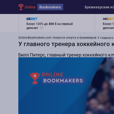
Букмекерские к
Бонус 120% до
400 $
на первый
Бонус 
депозит
депози
Online-Bookmakers.com
Новости спорта и букмекеров
У главного
У главного тренера хоккейного
Билл Питерс, главный тренер хоккейного к