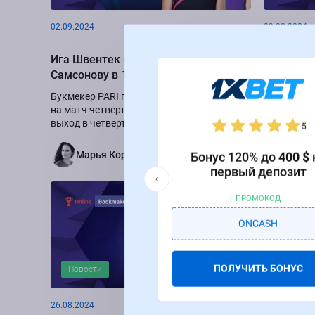
02.09.2024
29.08.2024
Ига Швентек победит Людмилу
VIP-биле
Самсонову в 1/8 финала US Open
«Краснод
Букмекер PARI предлагает лучшие ставки
Букмекер 
на матч четвертого круга US Open за
партнера 
выход в четвертьфинал.
анонсиров
4.8
5
центральну
Премьер-Ли
Марья Коробач
Марь
Бонус 120% до
400 $
первый депозит
ПРОМОКОД
ONCASH
ПОЛУЧИТЬ БОНУС
ПОЛУЧИТЬ БОНУС
Новости
Новости
26.08.2024
23.08.2024