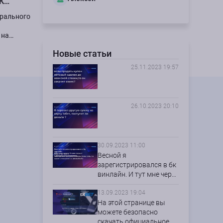
К
ерального
 на
годовщины
Новые статьи
25.11.2023 19:57
26.10.2023 20:10
30.09.2023 11:00
Весной я
зарегистрировался в бк
винлайн. И тут мне через
10 мин звонит оператор
теле 2 с просьбой
13.09.2023 19:04
подтвердить
На этой странице вы
паспортные данные в
можете безопасно
самом теле. Есть ли...
скачать официальное