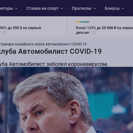
онторы
Ставки на спорт
Прогнозы
Бонусы
100% до
250 $
на первый
Бонус 125% до
25 000 ₽
на перв
т
депозит
 тренера хоккейного клуба Автомобилист COVID-19
 клуба Автомобилист COVID-19
луба Автомобилист заболел коронавирусом.