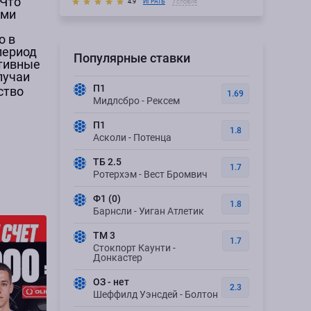
 Что
Условия
4.9
ИГРАТЬ
ими
о в
период
Популярные ставки
ктивные
лучаи
П1
ство
1.69
Мидлсбро - Рексем
П1
1.8
Асколи - Потенца
ТБ 2.5
1.7
Ротерхэм - Вест Бромвич
Ф1 (0)
1.8
Барнсли - Уиган Атлетик
ТМ 3
1.7
Стокпорт Каунти -
Донкастер
ОЗ - нет
2.3
Шеффилд Уэнсдей - Болтон