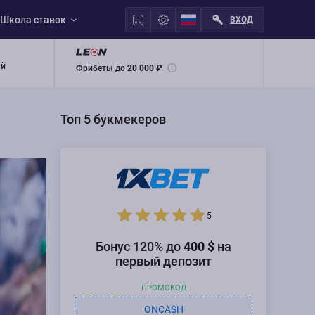
Школа ставок
ВХОД
ый
Фрибеты до
20 000 ₽
Топ 5 букмекеров
5
Бонус 120% до
400 $
на
первый депозит
ПРОМОКОД
ONCASH