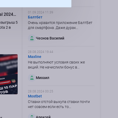
01.09.2024 11:39
al 2024
Балтбет
розыгрыш 5
Очень нравится приложение БалтБет
ota 2 в
для смартфона. Даже дурак...
Чеснов Василий
28.08.2024 19:44
Maxline
Не выполняют условия своих же
акций. Не начислили бонус в...
Михаил
28.08.2024 00:25
Mostbet
Ставки отстой выкупа ставки почти
нет совсем если есть то...
Алексей