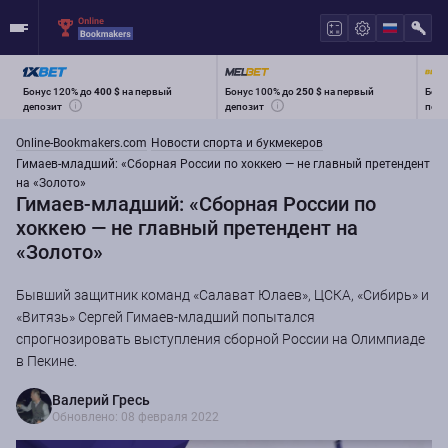
Бонус 120% до
400 $
на первый
Бонус 100% до
250 $
на первый
Бону
депозит
депозит
перв
Online-Bookmakers.com
Новости спорта и букмекеров
Гимаев-младший: «Сборная России по хоккею — не главный претендент
на «Золото»
Гимаев-младший: «Сборная России по
хоккею — не главный претендент на
«Золото»
Бывший защитник команд «Салават Юлаев», ЦСКА, «Сибирь» и
«Витязь» Сергей Гимаев-младший попытался
спрогнозировать выступления сборной России на Олимпиаде
в Пекине.
Валерий Гресь
Обновлено: 08 февраля 2022