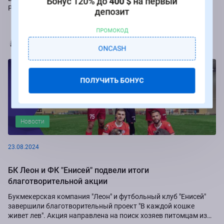
Бонус 120% до
400 $
на первый
Российской Премьер-лиги.
депозит
ПРОМОКОД
Марья Коробач
ONCASH
ПОЛУЧИТЬ БОНУС
Новости
23.08.2024
БК Леон и ФК "Енисей" подвели итоги
благотворительной акции
Букмекерская компания "Леон" и футбольный клуб "Енисей"
завершили благотворительный проект "В каждой кошке
живет лев". Акция направлена на поиск хозяев питомцам из