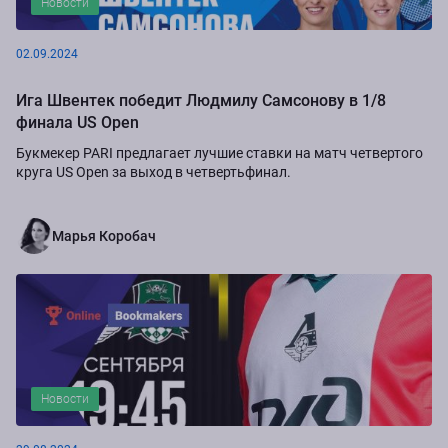
Новости
02.09.2024
Ига Швентек победит Людмилу Самсонову в 1/8
финала US Open
Букмекер PARI предлагает лучшие ставки на матч четвертого
круга US Open за выход в четвертьфинал.
Марья Коробач
Новости