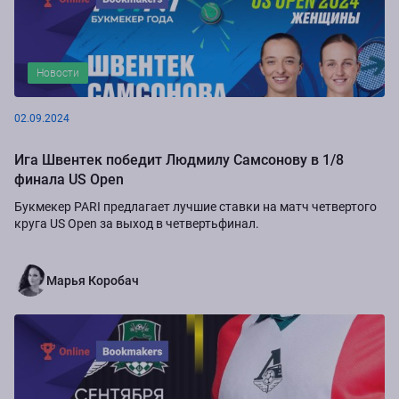
Новости
02.09.2024
Ига Швентек победит Людмилу Самсонову в 1/8
финала US Open
Букмекер PARI предлагает лучшие ставки на матч четвертого
круга US Open за выход в четвертьфинал.
Марья Коробач