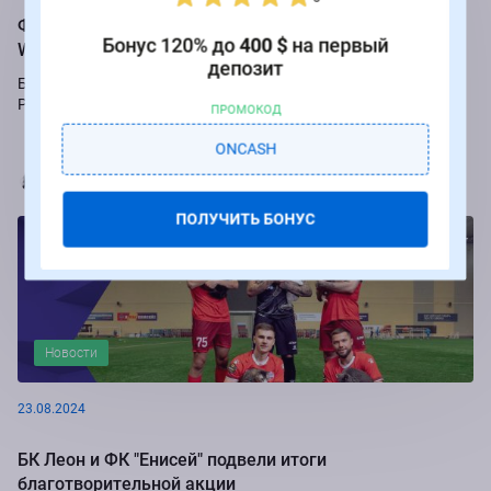
Фрибеты до 250 000 рублей за ставки на РПЛ от БК
Бонус 120% до
400 $
на первый
Winline
депозит
Букмекер Winline подарит бесплатные ставки за пари на игры
Российской Премьер-лиги.
ПРОМОКОД
ONCASH
Марья Коробач
ПОЛУЧИТЬ БОНУС
Новости
23.08.2024
БК Леон и ФК "Енисей" подвели итоги
благотворительной акции