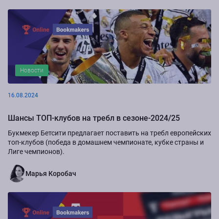
Новости
16.08.2024
Шансы ТОП-клубов на требл в сезоне-2024/25
Букмекер Бетсити предлагает поставить на требл европейских
топ-клубов (победа в домашнем чемпионате, кубке страны и
Лиге чемпионов).
Марья Коробач