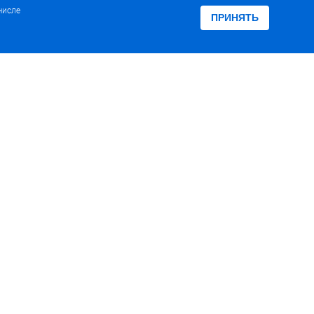
числе
ПРИНЯТЬ
ентр
Online Bookmakers
О нас
Потенца
Авторы
овск - Спартак
Контакты