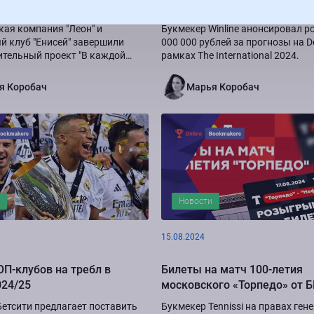
рительной акции
прогнозов на The Internation
от БК Winline
ая компания "Леон" и
Букмекер Winline анонсировал 
й клуб "Енисей" завершили
000 000 рублей за прогнозы на D
ительный проект "В каждой
рамках The International 2024.
т лев". Акция направлена на
яев питомцам из приюта
я Коробач
Марья Коробач
рдце", а также...
Новости
15.08.2024
П-клубов на требл в
Билеты на матч 100-летия
024/25
московского «Торпедо» от Б
Tennissi
етсити предлагает поставить
Букмекер Tennissi на правах ген