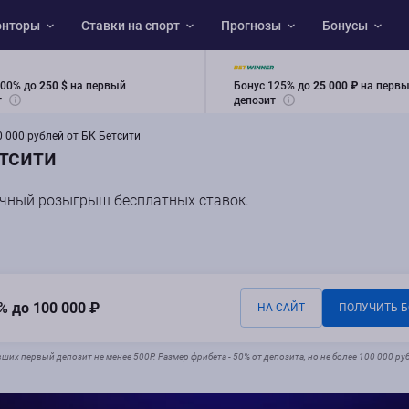
онторы
Ставки на спорт
Прогнозы
Бонусы
100% до
250 $
на первый
Бонус 125% до
25 000 ₽
на перв
т
депозит
 000 рублей от БК Бетсити
тсити
чный розыгрыш бесплатных ставок.
% до
100 000 ₽
НА САЙТ
ПОЛУЧИТЬ 
х первый депозит не менее 500Р. Размер фрибета - 50% от депозита, но не более 100 000 ру