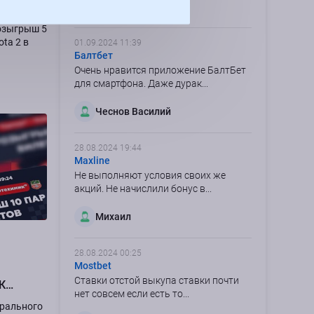
Антон
al 2024
розыгрыш 5
ota 2 в
01.09.2024 11:39
Балтбет
Очень нравится приложение БалтБет
для смартфона. Даже дурак...
Чеснов Василий
28.08.2024 19:44
Maxline
Не выполняют условия своих же
акций. Не начислили бонус в...
Михаил
28.08.2024 00:25
Mostbet
Ставки отстой выкупа ставки почти
К
нет совсем если есть то...
ерального