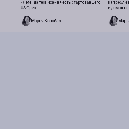
«Легенда тенниса» в честь стартовавшего
на требл е
US Open.
в домашнем
Лиге чемпи
Марья Коробач
Марь