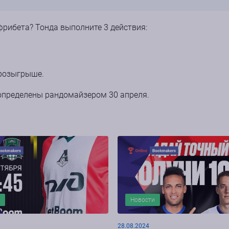
фрибета? Тонда выполните 3 действия:
 розыгрыше.
 определены рандомайзером 30 апреля.
Новости
28.08.2024