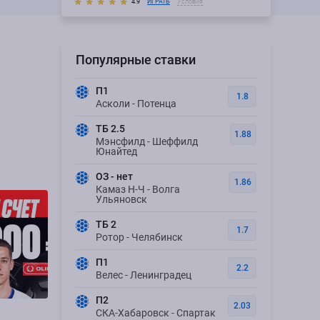
Условия
4.9
ИГРАТЬ
Популярные ставки
П1
1.8
Асколи - Потенца
ТБ 2.5
1.88
Мэнсфилд - Шеффилд
Юнайтед
ОЗ - нет
1.86
Камаз Н-Ч - Волга
Ульяновск
ТБ 2
1.7
Ротор - Челябинск
П1
2.2
Велес - Ленинградец
П2
2.03
СКА-Хабаровск - Спартак