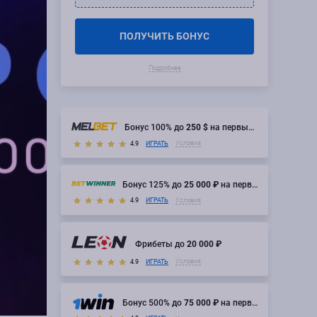
ПОЛУЧИТЬ БОНУС
Подробнее
Бонус 100% до
250 $
на первый депозит
Условия
4.9
ИГРАТЬ
Бонус 125% до
25 000 ₽
на первый депозит
Условия
4.9
ИГРАТЬ
Фрибеты до
20 000 ₽
Условия
4.9
ИГРАТЬ
Бонус 500% до
75 000 ₽
на первый депозит