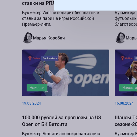
ставки на РПЛ от БК Winline
благотво
Букмекер Winline подарит бесплатные
Букмекерск
ставки за пари на игры Российской
футбольны
Премьер-лиги.
благотвор
кошке живе
поиск хоз
Марья Коробач
Марь
"Золотое се
Новости
Новости
19.08.2024
16.08.2024
100 000 рублей за прогнозы на US
Шансы ТО
Open от БК Бетсити
сезоне-2
Букмекер Бетсити анонсировал акцию
Букмекер Б