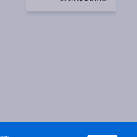
приложение 1xBet для
ставок на спорт.
Предоставляется доступ
к последней версии
приложения,...