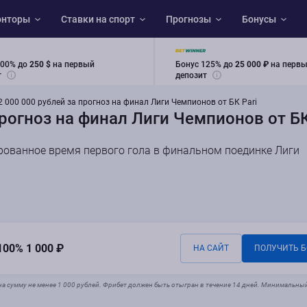
онторы
Ставки на спорт
Прогнозы
Бонусы
100% до
250 $
на первый
Бонус 125% до
25 000 ₽
на перв
т
депозит
2 000 000 рублей за прогноз на финал Лиги Чемпионов от БК Pari
прогноз на финал Лиги Чемпионов от БК
рованное время первого гола в финальном поединке Лиги
100%
1 000 ₽
НА САЙТ
ПОЛУЧИТЬ 
 на сумму не менее 1 000 рублей. Фрибет должен быть отыгран в течение 14 дней. Минимальны