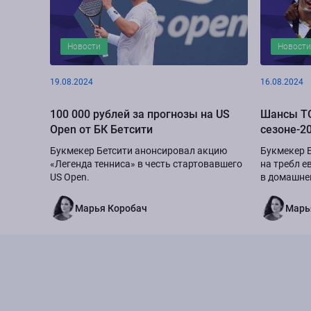
Новости
Новости
19.08.2024
16.08.2024
100 000 рублей за прогнозы на US
Шансы ТО
Open от БК Бетсити
сезоне-2
Букмекер Бетсити анонсировал акцию
Букмекер Б
«Легенда тенниса» в честь стартовавшего
на требл е
US Open.
в домашнем
Лиге чемпи
Марья Коробач
Марь