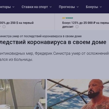
онторы
Ставки на спорт
Прогнозы
Бонусы
100% до
250 $
на первый
Бонус 125% до
25 000 ₽
на перв
т
депозит
инистра умер от последствий коронавируса в своем доме
ледствий коронавируса в своем доме
 антиковидных мер, Фредерик Синистра умер от осложнений
ался из больницы.