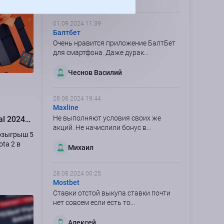
01.09.2024 11:39
Балтбет
Очень нравится приложение БалтБет
для смартфона. Даже дурак...
Чеснов Василий
28.08.2024 19:44
Maxline
Не выполняют условия своих же
al 2024
акций. Не начислили бонус в...
розыгрыш 5
ota 2 в
Михаил
28.08.2024 00:25
Mostbet
Ставки отстой выкупа ставки почти
нет совсем если есть то...
Алексей