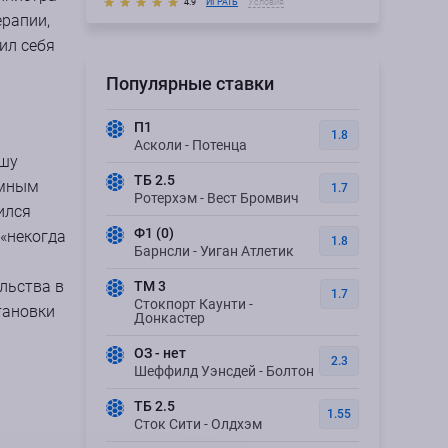
Условия
4.9
ИГРАТЬ
ерапии,
ил себя
Популярные ставки
П1
1.8
Асколи - Потенца
ашу
ТБ 2.5
омным
1.7
Ротерхэм - Вест Бромвич
ился
Ф1 (0)
 «некогда
1.8
Барнсли - Уиган Атлетик
льства в
ТМ 3
1.7
Стокпорт Каунти -
тановки
Донкастер
ОЗ - нет
2.3
Шеффилд Уэнсдей - Болтон
ТБ 2.5
1.55
Сток Сити - Олдхэм