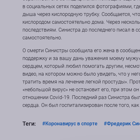
в социальных сетях поделился фотографиями, где
дыша через кислородную трубку. Сообщается, что 
кислородом самостоятельно дома. Через нескольк
последствиям. Синистра до последнего писал в с
самостоятельно.
О смерти Синистры сообщила его жена в сообщени
поддержку и за вашу дань уважения моему мужу»
сердцем, который любил помогать другим, несмо
видео, на котором можно было увидеть, что у нег
тратить время на лечение легкой простуды». Про
«небольшой вирус» не остановит его, при этом о
отношении Covid-19. Последний раз Синистра была
сердца. Он был госпитализирован после того, как
Теги:
#Коронавирус в спорте
#Фредерик Си