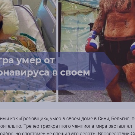
ный как «Гробовщик», умер в своем доме в Сини, Бельгия, 
тоятельно. Тренер трехкратного чемпиона мира заставлял
ябре, но спортсмен не спешил это делать. Впоследствии С