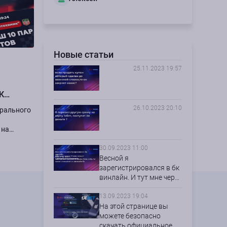
Новые статьи
25.11.2023 19:57
К
26.10.2023 20:10
ерального
 на
годовщины
30.09.2023 11:00
Весной я
зарегистрировался в бк
винлайн. И тут мне через
10 мин звонит оператор
теле 2 с просьбой
13.09.2023 19:04
подтвердить
На этой странице вы
паспортные данные в
можете безопасно
самом теле. Есть ли...
скачать официальное