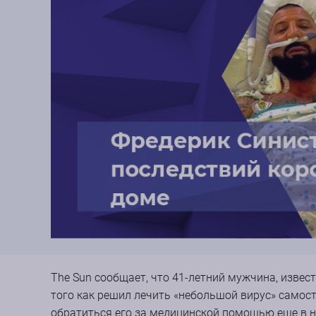
The Sun сообщает, что 41-летний мужчина, извест
того как решил лечить «небольшой вирус» самос
обратиться его за медицинской помощью еще в но