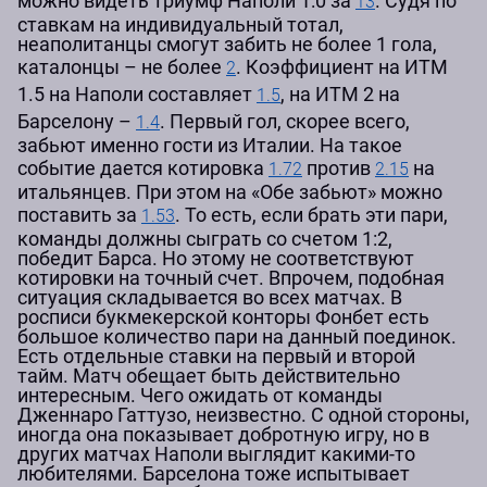
можно видеть триумф Наполи 1:0 за
. Судя по
13
ставкам на индивидуальный тотал,
неаполитанцы смогут забить не более 1 гола,
каталонцы – не более
. Коэффициент на ИТМ
2
1.5 на Наполи составляет
, на ИТМ 2 на
1.5
Барселону –
. Первый гол, скорее всего,
1.4
забьют именно гости из Италии. На такое
событие дается котировка
против
на
1.72
2.15
итальянцев. При этом на «Обе забьют» можно
поставить за
. То есть, если брать эти пари,
1.53
команды должны сыграть со счетом 1:2,
победит Барса. Но этому не соответствуют
котировки на точный счет. Впрочем, подобная
ситуация складывается во всех матчах. В
росписи букмекерской конторы Фонбет есть
большое количество пари на данный поединок.
Есть отдельные ставки на первый и второй
тайм. Матч обещает быть действительно
интересным. Чего ожидать от команды
Дженнаро Гаттузо, неизвестно. С одной стороны,
иногда она показывает добротную игру, но в
других матчах Наполи выглядит какими-то
любителями. Барселона тоже испытывает