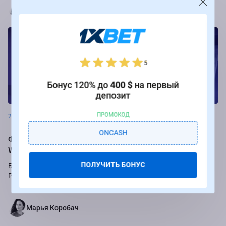
Марья Коробач
5
Бонус 120% до
400 $
на первый
Новости
депозит
ПРОМОКОД
26.08.2024
ONCASH
Фрибеты до 250 000 рублей за ставки на РПЛ от БК
Winline
ПОЛУЧИТЬ БОНУС
Букмекер Winline подарит бесплатные ставки за пари на игры
Российской Премьер-лиги.
Марья Коробач