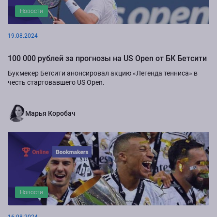
Новости
19.08.2024
100 000 рублей за прогнозы на US Open от БК Бетсити
Букмекер Бетсити анонсировал акцию «Легенда тенниса» в
честь стартовавшего US Open.
Марья Коробач
Новости