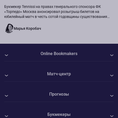
Букмекер Tennissi на правах генерального спонсора ФК
«Торпедо» Москва анонсировал розыгрыш билетов на
юбилейный матч в честь сотой годовщины существования
команды.
Марья Коробач
Online Bookmakers
О нас
Матч-центр
Авторы
Все матчи
Контакты
Прогнозы
Енисей - Текстильщик
Политика Cookie
Все прогнозы на спорт
Кембридж Юнайтед - Барнет
Конфиденциальность
Букмекеры