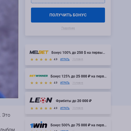
ПОЛУЧИТЬ БОНУС
Подробнее
Бонус 100% до
250 $
на первый депозит
Условия
4.9
ИГРАТЬ
Бонус 125% до
25 000 ₽
на первый депозит
Условия
4.9
ИГРАТЬ
Фрибеты до
20 000 ₽
Условия
4.9
ИГРАТЬ
. Это
Бонус 500% до
75 000 ₽
на первый депозит
ы дыбом