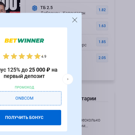
ТБ 2.5
1.82
Дебрецен - Копенгаген
Ф1 (-2)
1.63
Лех - КИ Клаксвик
ТМ 2.5
1.85
Ягеллония - Рейнджерс
 “Интер”
т
П1
4.9
4
2.05
ФК Интер - Вадуц
рибеты
ус 125% до
25 000 ₽
на
Фрибеты до
20 00
ВСЕ ПРОГНОЗЫ
первый депозит
ии А
нта”.
ПРОМОКОД
ПРОМОКОД
Последние комментарии
ONBCOM
ONB
02.04.2026 15:47
Марафон
ПОЛУЧИТЬ БОНУС
ПОЛУЧИТЬ БОНУ
Годная контора, ставил несколько
раз, все нормально. Потом...