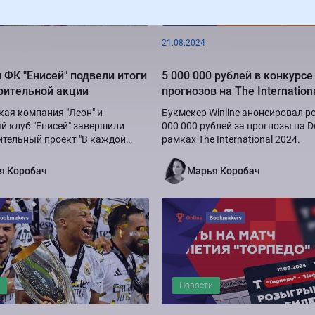
Новости
21.08.2024
 ФК "Енисей" подвели итоги
5 000 000 рублей в конкурсе
рительной акции
прогнозов на The Internation
от БК Winline
ая компания "Леон" и
Букмекер Winline анонсировал 
й клуб "Енисей" завершили
000 000 рублей за прогнозы на D
ительный проект "В каждой
рамках The International 2024.
т лев". Акция направлена на
яев питомцам из приюта
я Коробач
Марья Коробач
рдце", а также...
Новости