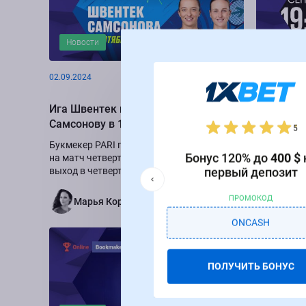
Новости
Новости
02.09.2024
29.08.2024
Ига Швентек победит Людмилу
VIP-биле
Самсонову в 1/8 финала US Open
«Краснод
4.8
5
Букмекер PARI предлагает лучшие ставки
Букмекер 
Бонус 120% до
400 $
на матч четвертого круга US Open за
партнера 
первый депозит
выход в четвертьфинал.
анонсиров
центральну
Премьер-Ли
ПРОМОКОД
Марья Коробач
Марь
ONCASH
ПОЛУЧИТЬ БОНУС
ПОЛУЧИТЬ БОНУС