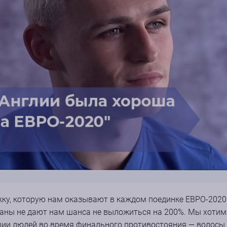
ку, которую нам оказывают в каждом поединке ЕВРО-2020
Фаны не дают нам шанса не выложиться на 200%. Мы хотим
оции людей во время финального противостояния — волос