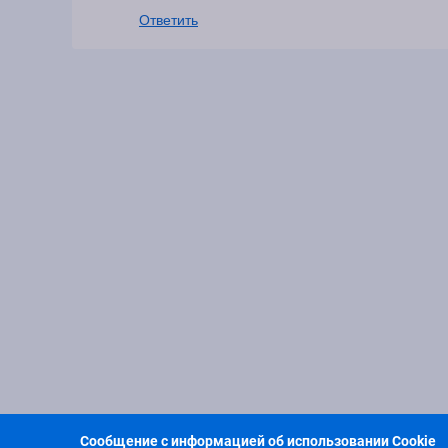
Ответить
Сообщение с информацией об использовании Cookie