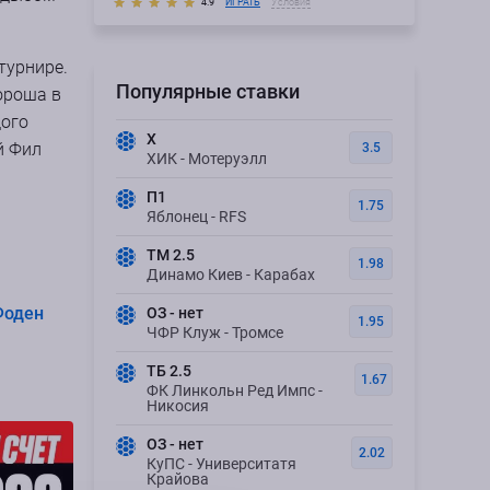
Условия
4.9
ИГРАТЬ
турнире.
Популярные ставки
ороша в
дого
Х
й Фил
3.5
ХИК - Мотеруэлл
П1
1.75
Яблонец - RFS
ТМ 2.5
1.98
Динамо Киев - Карабах
Фоден
ОЗ - нет
1.95
ЧФР Клуж - Тромсе
ТБ 2.5
1.67
ФК Линкольн Ред Импс -
Никосия
ОЗ - нет
2.02
КуПС - Университатя
Крайова