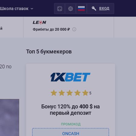
Школа ставок
ВХОД
ый
Фрибеты до
20 000 ₽
Топ 5 букмекеров
20 по
5
Бонус 120% до
400 $
на
первый депозит
ПРОМОКОД
ONCASH