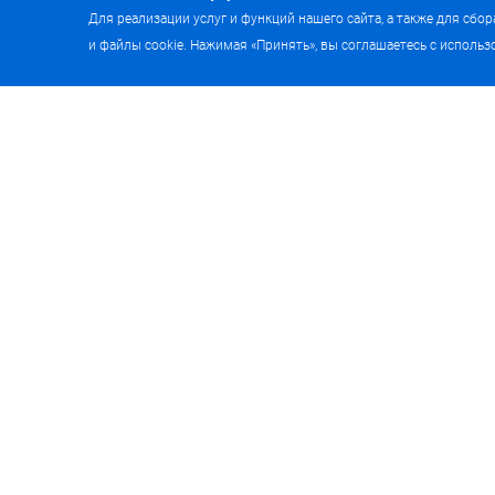
Для реализации услуг и функций нашего сайта, а также для сбо
и файлы cookie. Нажимая «Принять», вы соглашаетесь с исполь
Букмекеры
1xBet
ПРИ ПРИЗНАКАХ ЗАВИСИМОСТИ
ОБРАТИТЕСЬ К СПЕЦИАЛИСТУ
Parimatch
Leonbets