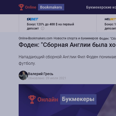
Букмекерские к
Бонус 120% до
400 $
на первый
Бонус 
депозит
депози
Online-Bookmakers.com
Новости спорта и букмекеров
Фоден: "Сб
Фоден: "Сборная Англии была х
Нападающий сборной Англии Фил Фоден понимает
футболу.
Валерий Гресь
Обновлено: 09 июля 2021