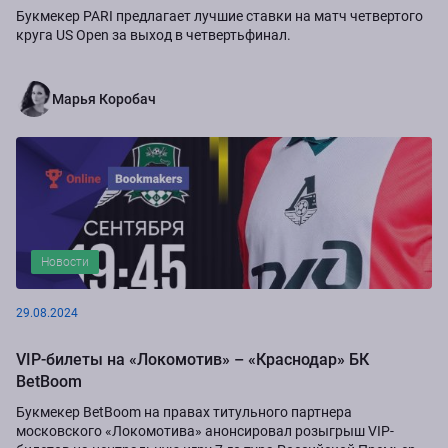
Букмекер PARI предлагает лучшие ставки на матч четвертого
круга US Open за выход в четвертьфинал.
Марья Коробач
Новости
29.08.2024
VIP-билеты на «Локомотив» – «Краснодар» БК
BetBoom
Букмекер BetBoom на правах титульного партнера
московского «Локомотива» анонсировал розыгрыш VIP-