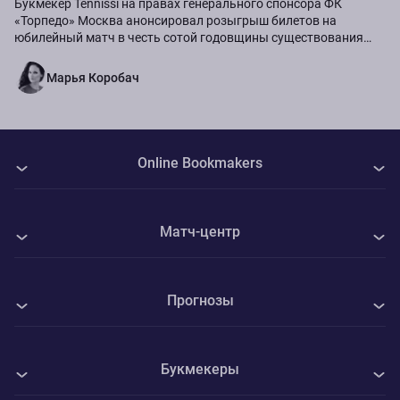
Букмекер Tennissi на правах генерального спонсора ФК
«Торпедо» Москва анонсировал розыгрыш билетов на
юбилейный матч в честь сотой годовщины существования
команды.
Марья Коробач
Online Bookmakers
О нас
Матч-центр
Авторы
Все матчи
Контакты
Прогнозы
Енисей - Текстильщик
Политика Cookie
Все прогнозы на спорт
Кембридж Юнайтед - Барнет
Конфиденциальность
Букмекеры
Футбол
Крылья Советов - Балтика