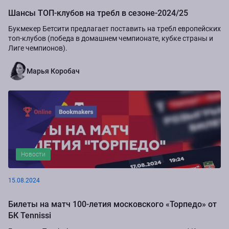
Шансы ТОП-клубов на требл в сезоне-2024/25
Букмекер Бетсити предлагает поставить на требл европейских
топ-клубов (победа в домашнем чемпионате, кубке страны и
Лиге чемпионов).
Марья Коробач
Новости
15.08.2024
Билеты на матч 100-летия московского «Торпедо» от
БК Tennissi