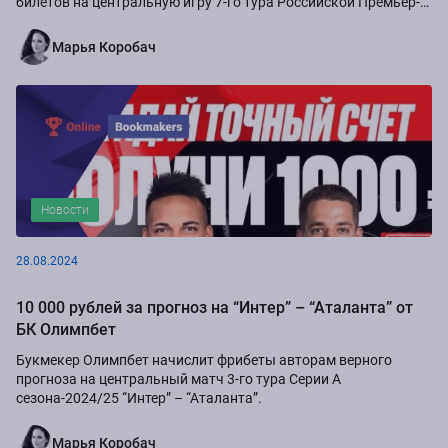
билетов на центральную игру 7-го тура Российской Премьер-
Лиги сезона-2024/25...
Марья Коробач
Новости
28.08.2024
10 000 рублей за прогноз на “Интер” – “Аталанта” от
БК Олимпбет
Букмекер Олимпбет начислит фрибеты авторам верного
прогноза на центральный матч 3-го тура Серии А
сезона-2024/25 “Интер” – “Аталанта”.
Марья Коробач