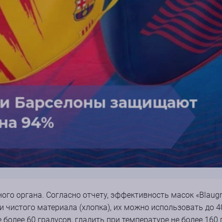
го органа. Согласно отчету, эффективность масок «Blaug
 чистого материала (хлопка), их можно использовать до 40
более 60 градусов, гладить при температуре не более 160 