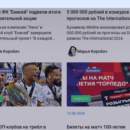
 ФК "Енисей" подвели итоги
5 000 000 рублей в конкурсе
рительной акции
прогнозов на The Internation
от БК Winline
ая компания "Леон" и
Букмекер Winline анонсировал 
й клуб "Енисей" завершили
000 000 рублей за прогнозы на D
ительный проект "В каждой
рамках The International 2024.
т лев". Акция направлена на
яев питомцам из приюта
я Коробач
Марья Коробач
рдце", а также...
Новости
15.08.2024
П-клубов на требл в
Билеты на матч 100-летия