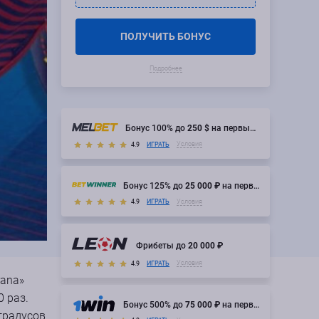
ПОЛУЧИТЬ БОНУС
Подробнее
Бонус 100% до
250 $
на первый депозит
Условия
4.9
ИГРАТЬ
Бонус 125% до
25 000 ₽
на первый депозит
Условия
4.9
ИГРАТЬ
Фрибеты до
20 000 ₽
Условия
4.9
ИГРАТЬ
rana»
 раз.
Бонус 500% до
75 000 ₽
на первый депозит
градусов