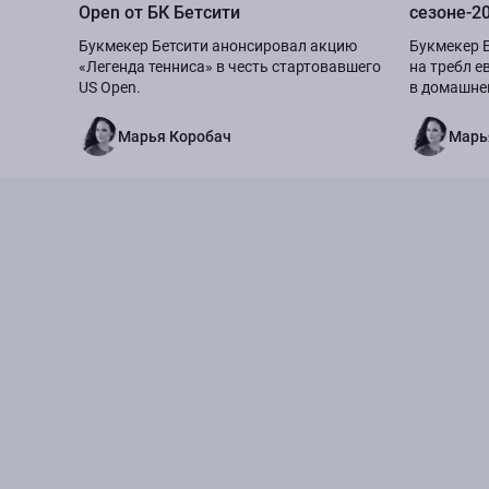
Open от БК Бетсити
сезоне-2
Букмекер Бетсити анонсировал акцию
Букмекер Б
«Легенда тенниса» в честь стартовавшего
на требл е
US Open.
в домашнем
Лиге чемпи
Марья Коробач
Марь