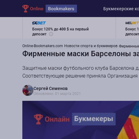
Букмекерские к
Бонус 120% до
400 $
на первый
Бонус 
депозит
депози
Online-Bookmakers.com
Новости спорта и букмекеров
Фирменные
Фирменные маски Барселоны з
Защитные маски футбольного клуба Барселона д
Соответствующее решение приняла Организация 
Сергей Семенов
Обновлено: 01 марта 2021