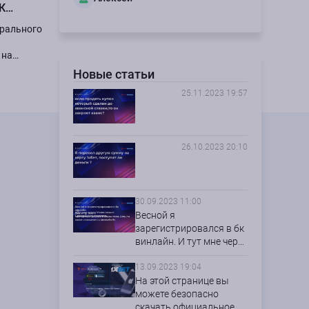
К
ерального
 на
годовщины
Новые статьи
25.11.2023 19:57
26.10.2023 20:10
30.09.2023 11:00
Весной я
зарегистрировался в бк
винлайн. И тут мне через
10 мин звонит оператор
теле 2 с просьбой
13.09.2023 19:04
подтвердить
На этой странице вы
паспортные данные в
можете безопасно
самом теле. Есть ли...
скачать официальное