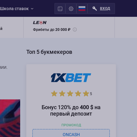
Школа ставок
ВХОД
ый
Фрибеты до
20 000 ₽
Топ 5 букмекеров
ии.
5
Бонус 120% до
400 $
на
первый депозит
ПРОМОКОД
ONCASH