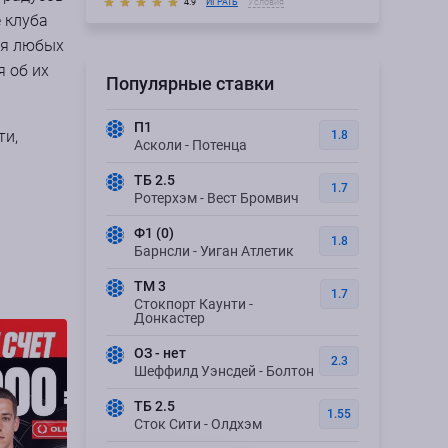
Условия
4.9
ИГРАТЬ
 клуба
ия любых
я об их
Популярные ставки
П1
ти,
1.8
Асколи - Потенца
ТБ 2.5
1.7
Ротерхэм - Вест Бромвич
Ф1 (0)
1.8
Барнсли - Уиган Атлетик
ТМ 3
1.7
Стокпорт Каунти -
Донкастер
ОЗ - нет
2.3
Шеффилд Уэнсдей - Болтон
ТБ 2.5
1.55
Сток Сити - Олдхэм