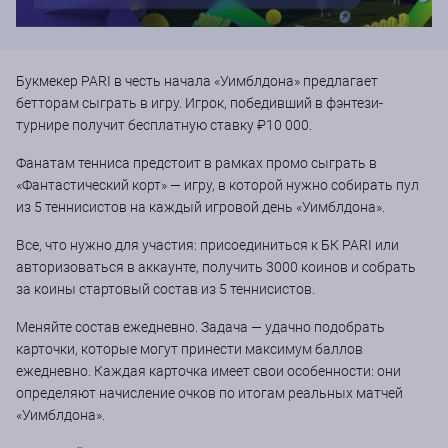
Букмекер PARI в честь начала «Уимблдона» предлагает
бетторам сыграть в игру. Игрок, победивший в фэнтези-
турнире получит бесплатную ставку ₽10 000.
Фанатам тенниса предстоит в рамках промо сыграть в
«Фантастический корт» — игру, в которой нужно собирать пул
из 5 теннисистов на каждый игровой день «Уимблдона».
Все, что нужно для участия: присоединиться к БК PARI или
авторизоваться в аккаунте, получить 3000 коинов и собрать
за коины стартовый состав из 5 теннисистов.
Меняйте состав ежедневно. Задача — удачно подобрать
карточки, которые могут принести максимум баллов
ежедневно. Каждая карточка имеет свои особенности: они
определяют начисление очков по итогам реальных матчей
«Уимблдона».