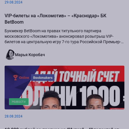
29.08.2024
VIP-билеты на «Локомотив» – «Краснодар» БК
BetBoom
Букмекер BetBoom на правах титульного партнера
московского «Локомотива» анонсировал розыгрыш VIP-
билетов на центральную игру 7-го тура Российской Премьер-
Лиги сезона-2024/25...
Марья Коробач
Новости
28.08.2024