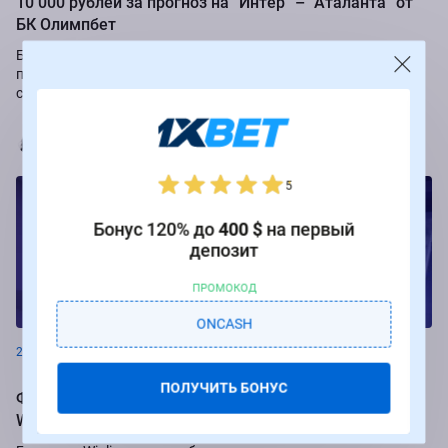
10 000 рублей за прогноз на “Интер” – “Аталанта” от
БК Олимпбет
Букмекер Олимпбет начислит фрибеты авторам верного
прогноза на центральный матч 3-го тура Серии А
сезона-2024/25 “Интер” – “Аталанта”.
Марья Коробач
5
Бонус 120% до
400 $
на первый
депозит
ПРОМОКОД
Новости
ONCASH
26.08.2024
ПОЛУЧИТЬ БОНУС
Фрибеты до 250 000 рублей за ставки на РПЛ от БК
Winline