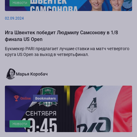
Новости
02.09.2024
Ига Швентек победит Людмилу Самсонову в 1/8
финала US Open
Букмекер PARI предлагает лучшие ставки на матч четвертого
круга US Open за выход в четвертьфинал.
Марья Коробач
Новости