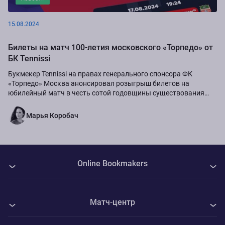
15.08.2024
Билеты на матч 100-летия московского «Торпедо» от
БК Tennissi
Букмекер Tennissi на правах генерального спонсора ФК
«Торпедо» Москва анонсировал розыгрыш билетов на
юбилейный матч в честь сотой годовщины существования
команды.
Марья Коробач
Online Bookmakers
О нас
Матч-центр
Авторы