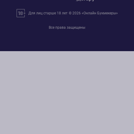
Betwinner
Для лиц старше 18 лет
© 2026 «Онлайн Букмекеры»
Marathonbet
Все права защищены
Pin-Up