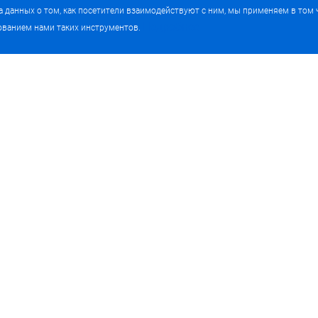
ра данных о том, как посетители взаимодействуют с ним, мы применяем в том 
Подробнее
зованием нами таких инструментов.
Прогнозы
Матч-ц
Все прогнозы на спорт
Все матчи
Футбол
КуПС - Ун
Хоккей
ФК Интер 