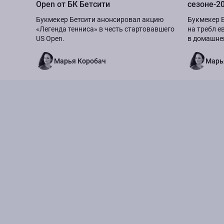
Open от БК Бетсити
сезоне-2
Букмекер Бетсити анонсировал акцию
Букмекер Б
«Легенда тенниса» в честь стартовавшего
на требл е
US Open.
в домашнем
Лиге чемпи
Марья Коробач
Марь