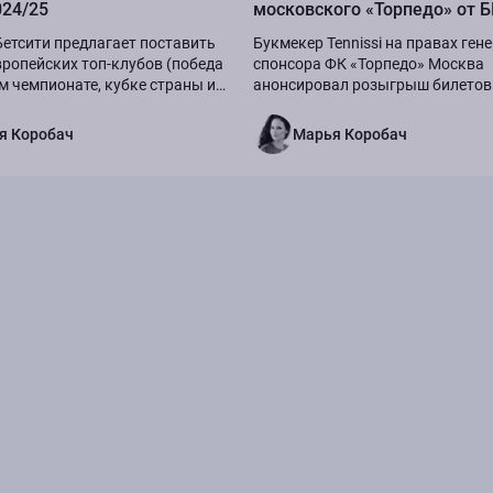
024/25
московского «Торпедо» от Б
Tennissi
етсити предлагает поставить
Букмекер Tennissi на правах ген
вропейских топ-клубов (победа
спонсора ФК «Торпедо» Москва
 чемпионате, кубке страны и
анонсировал розыгрыш билетов
онов).
юбилейный матч в честь сотой 
существования команды.
я Коробач
Марья Коробач