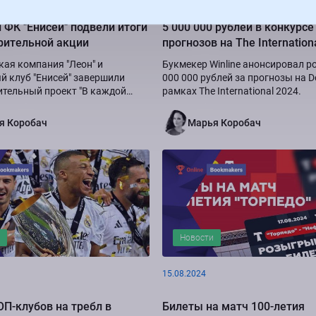
 ФК "Енисей" подвели итоги
5 000 000 рублей в конкурсе
рительной акции
прогнозов на The Internation
от БК Winline
ая компания "Леон" и
Букмекер Winline анонсировал 
й клуб "Енисей" завершили
000 000 рублей за прогнозы на D
ительный проект "В каждой
рамках The International 2024.
т лев". Акция направлена на
яев питомцам из приюта
я Коробач
Марья Коробач
рдце", а также...
Новости
15.08.2024
П-клубов на требл в
Билеты на матч 100-летия