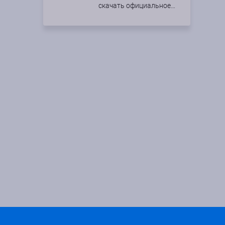
самом теле. Есть ли...
скачать официальное
приложение 1xBet для
ставок на спорт.
Предоставляется доступ
к последней версии
приложения,...