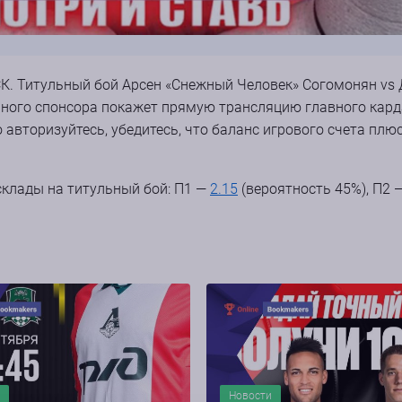
СК. Титульный бой Арсен «Снежный Человек» Согомонян vs
ьного спонсора покажет прямую трансляцию главного кард
 авторизуйтесь, убедитесь, что баланс игрового счета плю
склады на титульный бой: П1 ―
2.15
(вероятность 45%), П2 
Новости