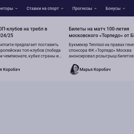
онторы
Ставки на спорт
Прогнозы
Бонусы
15.08.2024
П-клубов на требл в
Билеты на матч 100-летия
024/25
московского «Торпедо» от Б
Tennissi
етсити предлагает поставить
Букмекер Tennissi на правах ген
вропейских топ-клубов (победа
спонсора ФК «Торпедо» Москва
 чемпионате, кубке страны и
анонсировал розыгрыш билетов
онов).
юбилейный матч в честь сотой 
существования команды.
я Коробач
Марья Коробач