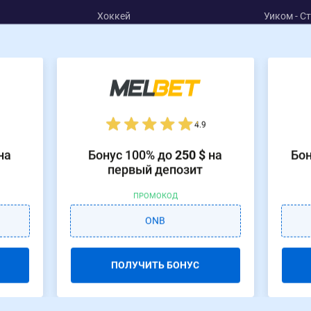
Хоккей
Уиком - С
Теннис
Вулверхэм
UFC
Мидлсбро 
Баскетбол
Енисей - 
4.9
на
Бонус 100% до
250 $
на
Бон
первый депозит
ПРОМОКОД
ONB
ПОЛУЧИТЬ БОНУС