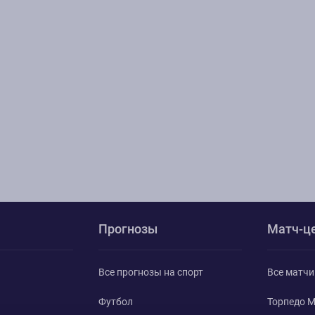
Прогнозы
Матч-ц
Все прогнозы на спорт
Все матчи
Футбол
Торпедо М