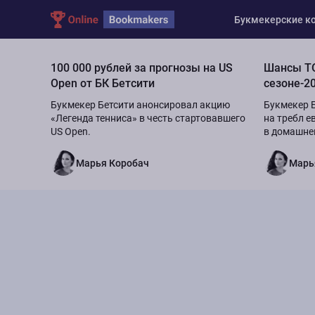
Букмекерские к
19.08.2024
16.08.2024
100 000 рублей за прогнозы на US
Шансы ТО
Open от БК Бетсити
сезоне-2
Букмекер Бетсити анонсировал акцию
Букмекер Б
«Легенда тенниса» в честь стартовавшего
на требл е
US Open.
в домашнем
Лиге чемпи
Марья Коробач
Марь