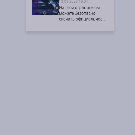
теле 2 с просьбой
13.09.2023 19:04
подтвердить
На этой странице вы
паспортные данные в
можете безопасно
самом теле. Есть ли...
скачать официальное
приложение 1xBet для
ставок на спорт.
Предоставляется доступ
к последней версии
приложения,...