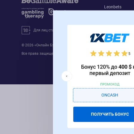
Leonbets
Melbet
Для лиц старше 18 лет
Betwinner
Marathonbet
© 2026 «Онлайн Букмекеры»
Все права защищены
4.8
5
Pin-Up
Бонус 120% до
400 $
первый депозит
ПРОМОКОД
ONCASH
ПОЛУЧИТЬ БОНУС
ПОЛУЧИТЬ БОНУС