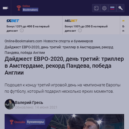
Бонус 120% до
400 $
на первый
Бонус 100% до
250 $
на первый
Бону
депозит
депозит
перв
Online-Bookmakers.com
Новости спорта и букмекеров
Дайджест ЕВРО-2020, день третий: триллер в Амстердаме, рекорд
Пандева, победа Англии
Дайджест ЕВРО-2020, день третий: триллер
в Амстердаме, рекорд Пандева, победа
Англии
Подошел к концу третий игровой день на чемпионате Европы
по футболу, который подарил несколько ярких моментов.
Валерий Гресь
Обновлено: 14 июня 2021