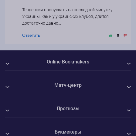
Тенденция пропускать на последней минуте у
Украины, как и у украинских клубов, длится
достаточно давно...
Ответить
0
Online Bookmakers
О нас
Матч-центр
Авторы
Все матчи
Контакты
Прогнозы
Торпедо Москва - ФК Сочи
Политика Cookie
Все прогнозы на спорт
Уиком - Стивенэйдж
Конфиденциальность
Букмекеры