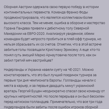
Сборная Австрии одержала свою первую победу в истории
континентальных первенств. Команда Франко Фоды
продемонстрировала, что является коллективом более
высокого класса. Тем не менее, ошибка в обороне и мастерство
Горана Пандева привели к дебютному голу Северной
Македонии на ЕВРО-2020. Анализируя увиденное, обеим
командам будет непросто пробиться в плей-офф турнира, но
нельзя сбрасывать их со счетов. Отметим, что в этой встрече
забитые голы посвящали Кристиану Эриксену. А еще: кто-то
понял суть эмоций Марко Арнаутовича после того, как он
забил третий мяч австрийцев?
Нидерланды и Украина навели суету на ЧЕ-2021. Можно
констатировать, что это был лучший поединок турнира за
первые три дня чемпионата Европы. Голландцы начали с
места в карьер, и за первые двадцать минут украинский
вратарь Георгий Бущан неоднократно спасал свою команду от
крупных неприятностей. Но после перерыва и он был бессилен
перед натиском голландцев. Примечательно, что все три года
Нидерландов были забиты после ошибок игроков сборной