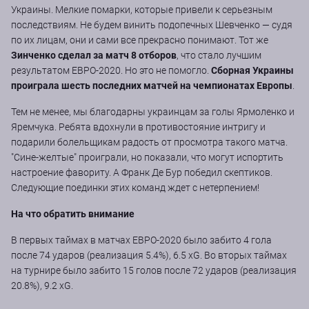
Украины. Мелкие помарки, которые привели к серьезным
последствиям. Не будем винить подопечных Шевченко — судя
по их лицам, они и сами все прекрасно понимают. Тот же
Зинченко сделал за матч 8 отборов
, что стало лучшим
результатом ЕВРО-2020. Но это не помогло.
Сборная Украины
проиграла шесть последних матчей на чемпионатах Европы
.
Тем не менее, мы благодарны украинцам за голы Ярмоленко и
Яремчука. Ребята вдохнули в противостояние интригу и
подарили болельщикам радость от просмотра такого матча.
"Сине-желтые" проиграли, но показали, что могут испортить
настроение фавориту. А Франк Де Бур победил скептиков.
Следующие поединки этих команд ждет с нетерпением!
На что обратить внимание
В первых таймах в матчах ЕВРО-2020 было забито 4 гола
после 74 ударов (реализация 5.4%), 6.5 xG. Во вторых таймах
на турнире было забито 15 голов после 72 ударов (реализация
20.8%), 9.2 xG.