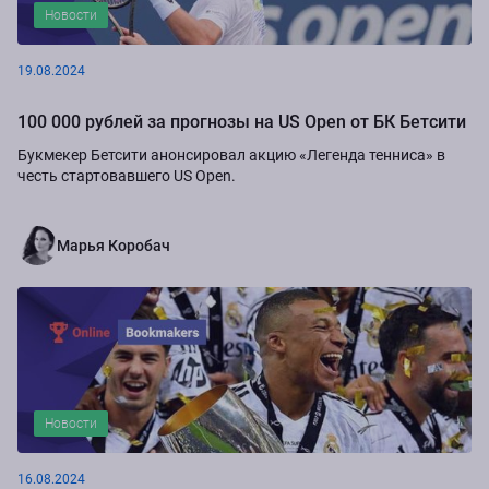
Новости
19.08.2024
100 000 рублей за прогнозы на US Open от БК Бетсити
Букмекер Бетсити анонсировал акцию «Легенда тенниса» в
честь стартовавшего US Open.
Марья Коробач
Новости
16.08.2024