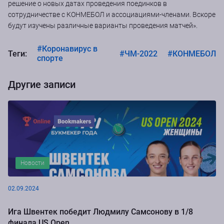
решение о новых датах проведения поединков в
сотрудничестве с КОНМЕБОЛ и ассоциациями-членами. Вскоре
будут изучены различные варианты проведения матчей».
#Коронавирус в
Теги:
#ЧМ-2022
#КОНМЕБОЛ
спорте
Другие записи
Новости
02.09.2024
Ига Швентек победит Людмилу Самсонову в 1/8
финала US Open