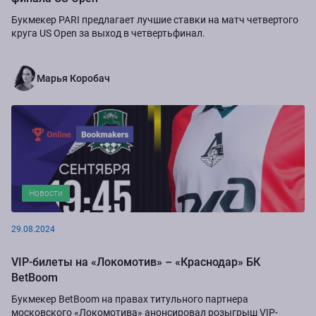
Букмекер PARI предлагает лучшие ставки на матч четвертого
круга US Open за выход в четвертьфинал.
Марья Коробач
Новости
29.08.2024
VIP-билеты на «Локомотив» – «Краснодар» БК
BetBoom
Букмекер BetBoom на правах титульного партнера
московского «Локомотива» анонсировал розыгрыш VIP-