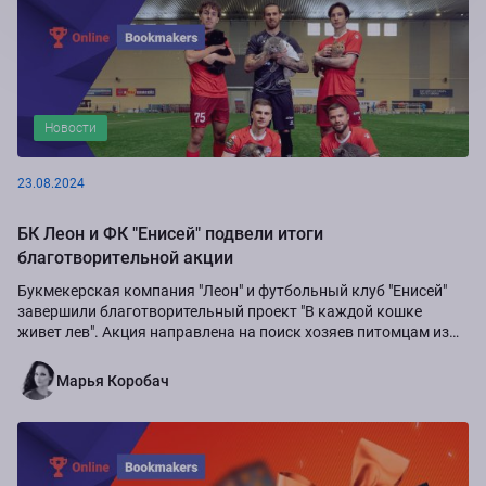
Новости
23.08.2024
БК Леон и ФК "Енисей" подвели итоги
благотворительной акции
Букмекерская компания "Леон" и футбольный клуб "Енисей"
завершили благотворительный проект "В каждой кошке
живет лев". Акция направлена на поиск хозяев питомцам из
приюта "Золотое сердце", а также...
Марья Коробач