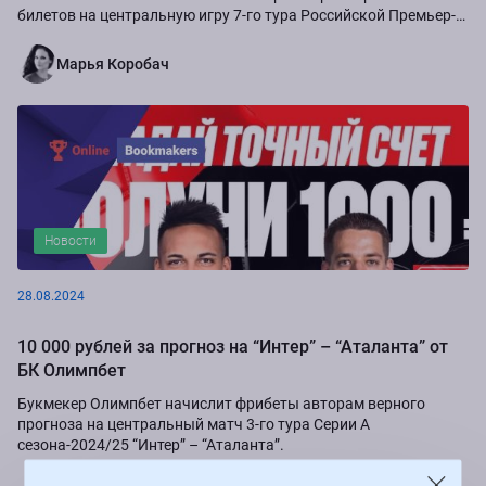
билетов на центральную игру 7-го тура Российской Премьер-
Лиги сезона-2024/25...
Марья Коробач
Новости
28.08.2024
10 000 рублей за прогноз на “Интер” – “Аталанта” от
БК Олимпбет
Букмекер Олимпбет начислит фрибеты авторам верного
прогноза на центральный матч 3-го тура Серии А
сезона-2024/25 “Интер” – “Аталанта”.