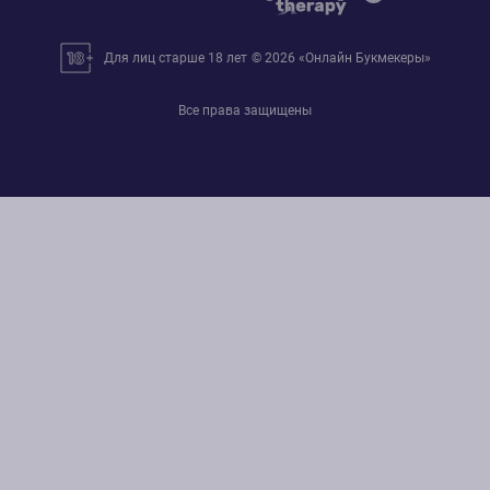
Betwinner
Для лиц старше 18 лет
© 2026 «Онлайн Букмекеры»
Marathonbet
Все права защищены
Pin-Up