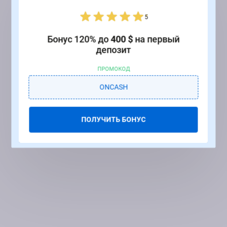
5
Бонус 120% до
400 $
на первый
депозит
ПРОМОКОД
ONCASH
ПОЛУЧИТЬ БОНУС