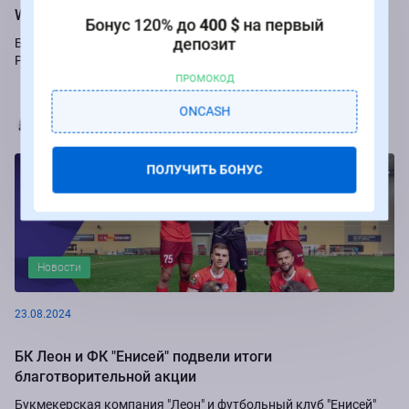
Winline
Бонус 120% до
400 $
на первый
депозит
Букмекер Winline подарит бесплатные ставки за пари на игры
Российской Премьер-лиги.
ПРОМОКОД
ONCASH
Марья Коробач
ПОЛУЧИТЬ БОНУС
Новости
23.08.2024
БК Леон и ФК "Енисей" подвели итоги
благотворительной акции
Букмекерская компания "Леон" и футбольный клуб "Енисей"