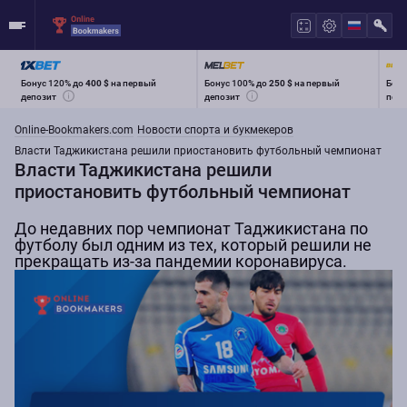
Бонус 120% до
400 $
на первый
Бонус 100% до
250 $
на первый
Бону
депозит
депозит
перв
Online-Bookmakers.com
Новости спорта и букмекеров
Власти Таджикистана решили приостановить футбольный чемпионат
Власти Таджикистана решили
приостановить футбольный чемпионат
До недавних пор чемпионат Таджикистана по
футболу был одним из тех, который решили не
прекращать из-за пандемии коронавируса.