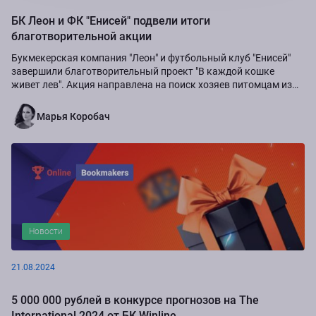
БК Леон и ФК "Енисей" подвели итоги
благотворительной акции
Букмекерская компания "Леон" и футбольный клуб "Енисей"
завершили благотворительный проект "В каждой кошке
живет лев". Акция направлена на поиск хозяев питомцам из
приюта "Золотое сердце", а также...
Марья Коробач
Новости
21.08.2024
5 000 000 рублей в конкурсе прогнозов на The
International 2024 от БК Winline