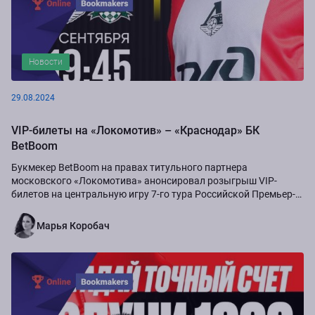
Новости
29.08.2024
VIP-билеты на «Локомотив» – «Краснодар» БК
BetBoom
Букмекер BetBoom на правах титульного партнера
московского «Локомотива» анонсировал розыгрыш VIP-
билетов на центральную игру 7-го тура Российской Премьер-
Лиги сезона-2024/25...
Марья Коробач