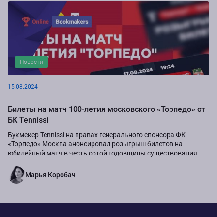
Новости
15.08.2024
Билеты на матч 100-летия московского «Торпедо» от
БК Tennissi
Букмекер Tennissi на правах генерального спонсора ФК
«Торпедо» Москва анонсировал розыгрыш билетов на
юбилейный матч в честь сотой годовщины существования
команды.
Марья Коробач