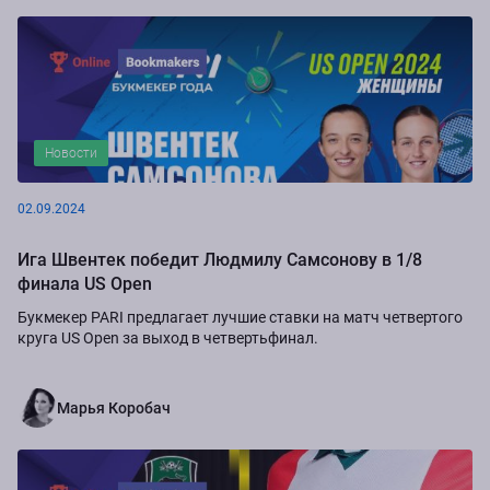
Новости
02.09.2024
Ига Швентек победит Людмилу Самсонову в 1/8
финала US Open
Букмекер PARI предлагает лучшие ставки на матч четвертого
круга US Open за выход в четвертьфинал.
Марья Коробач