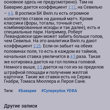
основное здесь не предусмотрено). Там на
Баварию дается коэффициент
, на Севилью
1,17
–
. В росписи БК Bwin.ru есть огромное
4,5
количество ставок на данный матч. Кроме
классики (форы, тоталы, точный счет,
комбинированные исходы и так далее), есть и
специальные пари. Например, Роберт
Левандовски один может забить больше голов,
чем Севилья. На это аналитики Bwin.ru дают
коэффициент
. Если он забьет на обеих
2,25
половинах поля, то есть в каждом из таймов,
начальная ставка увеличится в
раза. Такая
4,5
же котировка дается на гол поляка головой.
Немного выше,
дается на гол из-за пределов
5,5
штрафной площади и получение желтой
карточки. Такие же ставки есть на Сержа
Гнабри, Томаса Мюллера и Лероя Сане.
Теги:
#Бавария
#Суперкубок УЕФА
Другие записи