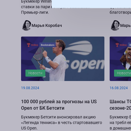
Букмекер Winline подарит бесплатные
Букмекерск
ставки за пари на игры Российской
футбольны
Премьер-лиги.
благотвор
кошке живе
поиск хоз
Марья Коробач
Марь
"Золотое се
Новости
Новости
19.08.2024
16.08.2024
100 000 рублей за прогнозы на US
Шансы ТО
Open от БК Бетсити
сезоне-2
Букмекер Бетсити анонсировал акцию
Букмекер Б
«Легенда тенниса» в честь стартовавшего
на требл е
US Open.
в домашнем