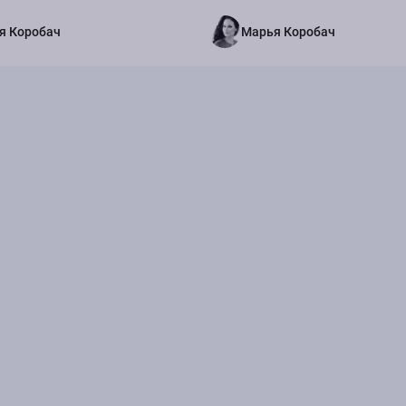
онов).
юбилейный матч в честь сотой 
существования команды.
я Коробач
Марья Коробач