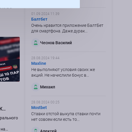
розыгрыш 5
ota 2 в
01.09.2024 11:39
Балтбет
Очень нравится приложение БалтБет
для смартфона. Даже дурак...
Чеснов Василий
28.08.2024 19:44
Maxline
Не выполняют условия своих же
акций. Не начислили бонус в...
Михаил
28.08.2024 00:25
Mostbet
К
Ставки отстой выкупа ставки почти
ерального
нет совсем если есть то...
 на
Алексей