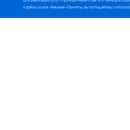
Для реализации услуг и функций нашего сайта, а также для сбо
и файлы cookie. Нажимая «Принять», вы соглашаетесь с исполь
Букмекеры
1xBet
ПРИ ПРИЗНАКАХ ЗАВИСИМОСТИ
ОБРАТИТЕСЬ К СПЕЦИАЛИСТУ
Parimatch
Leonbets
Melbet