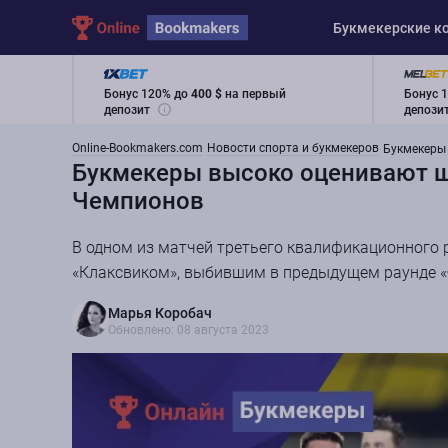
Букмекерские к
Бонус 120% до
400 $
на первый
Бонус 
депозит
депози
Online-Bookmakers.com
Новости спорта и букмекеров
Букмекеры
Букмекеры высоко оценивают ш
Чемпионов
В одном из матчей третьего квалификационного 
«Клаксвиком», выбившим в предыдущем раунде 
Марья Коробач
Обновлено: 08 августа 2023