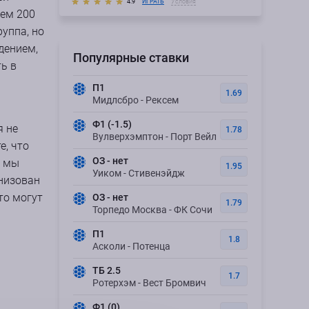
Условия
4.9
ИГРАТЬ
чем 200
уппа, но
дением,
Популярные ставки
ь в
П1
1.69
Мидлсбро - Рексем
Ф1 (-1.5)
я не
1.78
Вулверхэмптон - Порт Вейл
е, что
ОЗ - нет
и мы
1.95
Уиком - Стивенэйдж
анизован
то могут
ОЗ - нет
1.79
Торпедо Москва - ФК Сочи
П1
1.8
Асколи - Потенца
ТБ 2.5
1.7
Ротерхэм - Вест Бромвич
Ф1 (0)