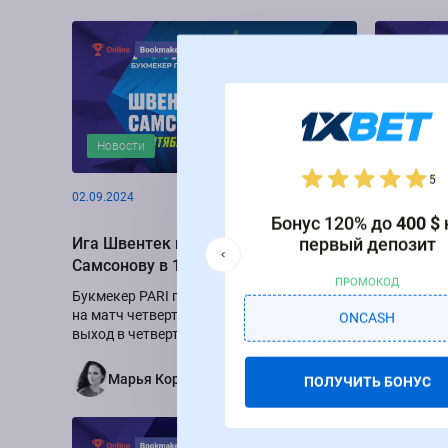
Новости
Новости
4.8
5
02.09.2024
29.08.2024
Бонус 120% до
400 $
первый депозит
Ига Швентек победит Людмилу
VIP-биле
Самсонову в 1/8 финала US Open
«Краснод
ПРОМОКОД
Букмекер PARI предлагает лучшие ставки
Букмекер 
на матч четвертого круга US Open за
партнера 
ONCASH
выход в четвертьфинал.
анонсиров
центральну
Премьер-Ли
Марья Коробач
Марь
ПОЛУЧИТЬ БОНУС
ПОЛУЧИТЬ БОНУС