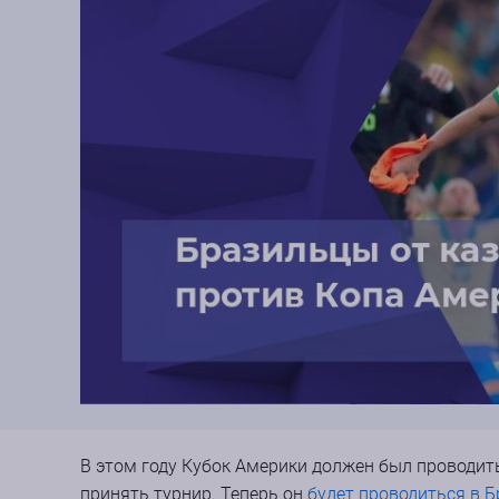
В этом году Кубок Америки должен был проводить
принять турнир. Теперь он
будет проводиться в 