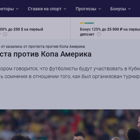
онторы
Ставки на спорт
Прогнозы
Бонусы
100% до
250 $
на первый
Бонус 125% до
25 000 ₽
на перв
т
депозит
от казались от протеста против Копа Америка
еста против Копа Америка
ором говорится, что футболисты будут участвовать в Кубк
ть сомнения в отношении того, как был организован турнир