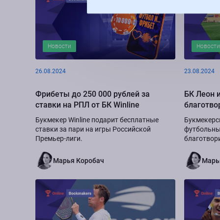
Новости
Новости
26.08.2024
23.08.2024
Фрибеты до 250 000 рублей за
БК Леон и
ставки на РПЛ от БК Winline
благотво
Букмекер Winline подарит бесплатные
Букмекерск
ставки за пари на игры Российской
футбольны
Премьер-лиги.
благотвор
кошке живе
поиск хоз
Марья Коробач
Марь
"Золотое се