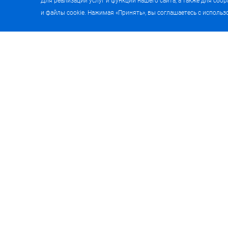
Для реализации услуг и функций нашего сайта, а также для сбо
и файлы cookie. Нажимая «Принять», вы соглашаетесь с исполь
Букмекеры
1xBet
ПРИ ПРИЗНАКАХ ЗАВИСИМОСТИ
ОБРАТИТЕСЬ К СПЕЦИАЛИСТУ
Parimatch
Leonbets
Melbet