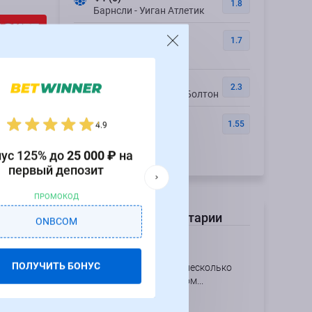
1.8
Барнсли - Уиган Атлетик
ТМ 3
1.7
Стокпорт Каунти -
Донкастер
ОЗ - нет
2.3
Шеффилд Уэнсдей - Болтон
ТБ 2.5
1.55
4.9
4
Сток Сити - Олдхэм
ус 125% до
25 000 ₽
на
Фрибеты до
20 00
ВСЕ ПРОГНОЗЫ
первый депозит
 “Интер”
т
ПРОМОКОД
ПРОМОКОД
рибеты
Последние комментарии
ONBCOM
ONB
ии А
02.04.2026 15:47
нта”.
Марафон
ПОЛУЧИТЬ БОНУС
ПОЛУЧИТЬ БОНУ
Годная контора, ставил несколько
раз, все нормально. Потом...
Антон