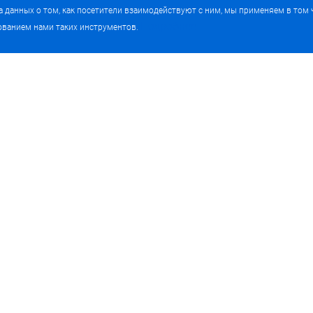
ра данных о том, как посетители взаимодействуют с ним, мы применяем в том 
Подробнее
зованием нами таких инструментов.
Прогнозы
Матч-ц
Все прогнозы на спорт
Все матчи
Футбол
Ротерхэм 
Хоккей
Челтенхэм