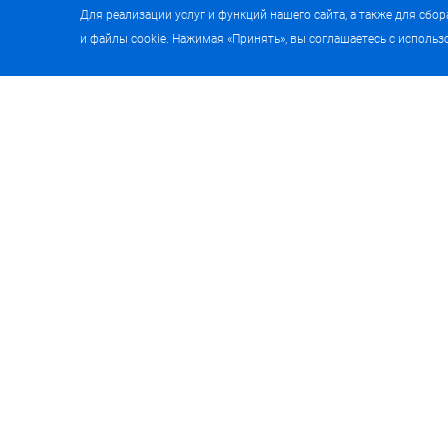
Для реализации услуг и функций нашего сайта, а также для сбо
и файлы cookie. Нажимая «Принять», вы соглашаетесь с исполь
Букмекеры
1xBet
ПРИ ПРИЗНАКАХ ЗАВИСИМОСТИ
ОБРАТИТЕСЬ К СПЕЦИАЛИСТУ
Parimatch
Leonbets