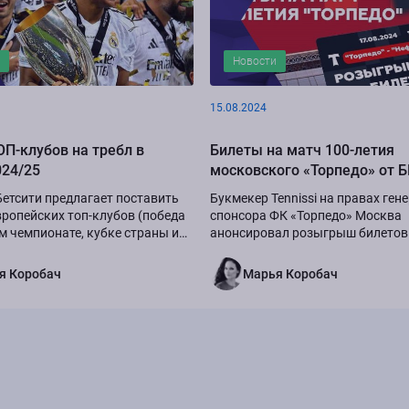
Новости
15.08.2024
П-клубов на требл в
Билеты на матч 100-летия
024/25
московского «Торпедо» от Б
Tennissi
етсити предлагает поставить
Букмекер Tennissi на правах ген
вропейских топ-клубов (победа
спонсора ФК «Торпедо» Москва
 чемпионате, кубке страны и
анонсировал розыгрыш билетов
онов).
юбилейный матч в честь сотой 
существования команды.
я Коробач
Марья Коробач