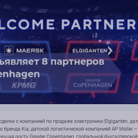
елки с компанией по продаже электроники Elgiganten, да
ренда Kia, датской логистической компанией AP Moller – 
ующая росту Greater Copenhagen, глобальной бухгалтерской