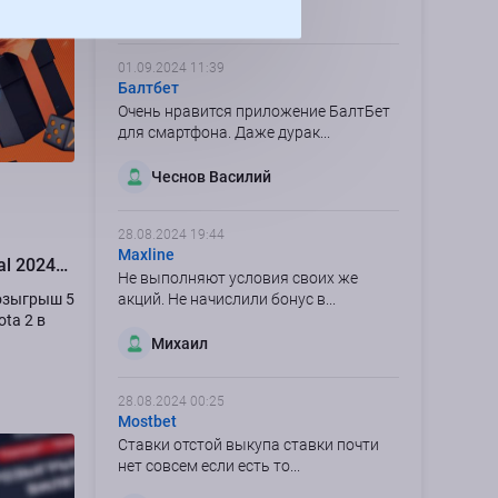
Антон
01.09.2024 11:39
Балтбет
Очень нравится приложение БалтБет
для смартфона. Даже дурак...
Чеснов Василий
28.08.2024 19:44
Maxline
al 2024
Не выполняют условия своих же
акций. Не начислили бонус в...
розыгрыш 5
ota 2 в
Михаил
28.08.2024 00:25
Mostbet
Ставки отстой выкупа ставки почти
нет совсем если есть то...