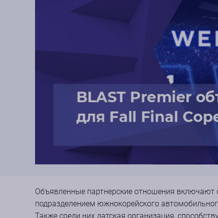
Объявленные партнерские отношения включают сд
подразделением южнокорейского автомобильного б
Также среди них датская организация, способств