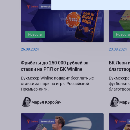
Новости
Новости
26.08.2024
23.08.2024
Фрибеты до 250 000 рублей за
БК Леон и
ставки на РПЛ от БК Winline
благотво
Букмекер Winline подарит бесплатные
Букмекерск
ставки за пари на игры Российской
футбольны
Премьер-лиги.
благотвор
кошке живе
поиск хоз
Марья Коробач
Марь
"Золотое се