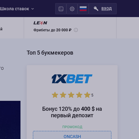
Школа ставок
ВХОД
ый
Фрибеты до
20 000 ₽
Топ 5 букмекеров
го
5
Бонус 120% до
400 $
на
первый депозит
ПРОМОКОД
ONCASH