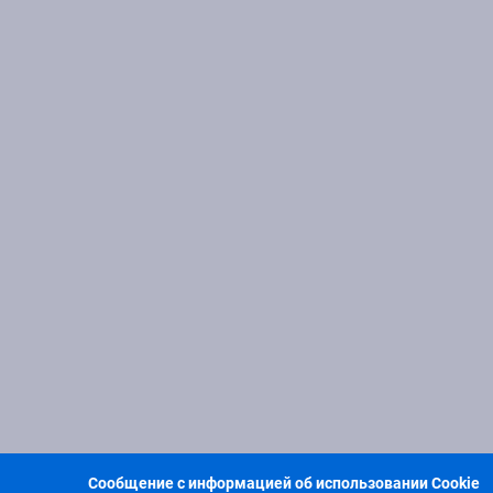
Сообщение с информацией об использовании Cookie