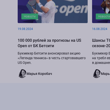
Новости
Новости
19.08.2024
16.08.2024
100 000 рублей за прогнозы на US
Шансы ТО
Open от БК Бетсити
сезоне-2
Букмекер Бетсити анонсировал акцию
Букмекер Б
«Легенда тенниса» в честь стартовавшего
на требл е
US Open.
в домашнем
Лиге чемпи
Марья Коробач
Марь