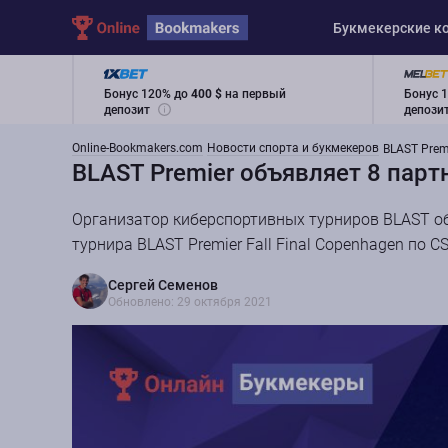
Букмекерские к
Бонус 120% до
400 $
на первый
Бонус 
депозит
депози
Online-Bookmakers.com
Новости спорта и букмекеров
BLAST Prem
BLAST Premier объявляет 8 партн
Организатор киберспортивных турниров BLAST о
турнира BLAST Premier Fall Final Copenhagen по CS
Сергей Семенов
Обновлено: 29 октября 2021