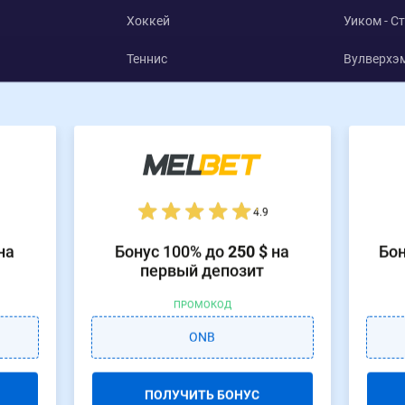
Хоккей
Уиком - С
Теннис
Вулверхэм
UFC
Мидлсбро 
Баскетбол
Енисей - 
4.9
на
Бонус 100% до
250 $
на
Бон
первый депозит
ПРОМОКОД
ONB
ПОЛУЧИТЬ БОНУС