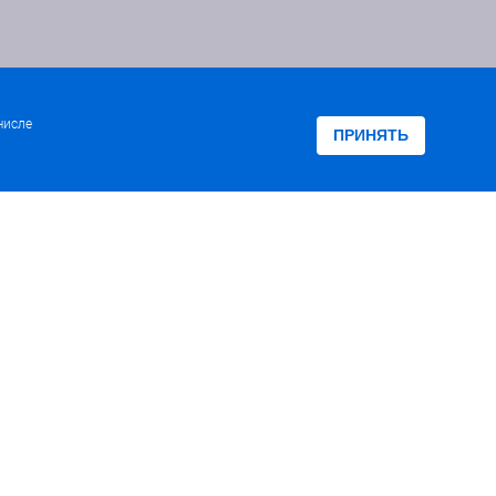
числе
ПРИНЯТЬ