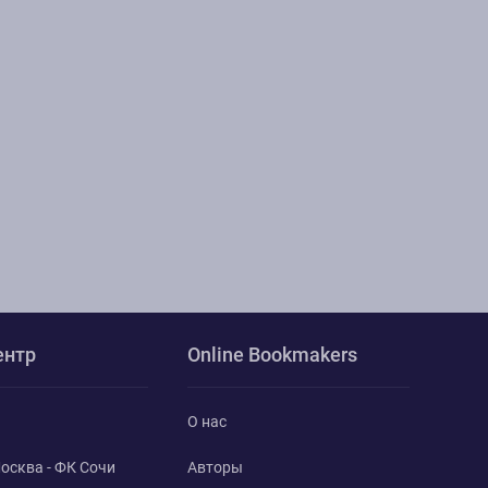
ентр
Online Bookmakers
О нас
осква - ФК Сочи
Авторы