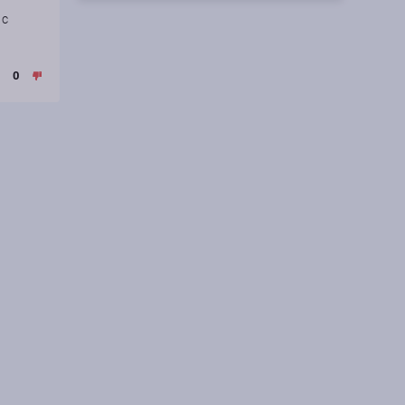
Предоставляется доступ
 с
к последней версии
приложения,...
0