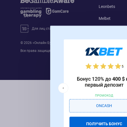
Leonbets
Melbet
Для лиц старше 18 лет
Betwinner
Marathonbet
© 2026 «Онлайн Букмекеры»
Все права защищены
Pin-Up
4.8
5
Бонус 120% до
400 $
первый депозит
ПРОМОКОД
ONCASH
ПОЛУЧИТЬ БОНУС
ПОЛУЧИТЬ БОНУС