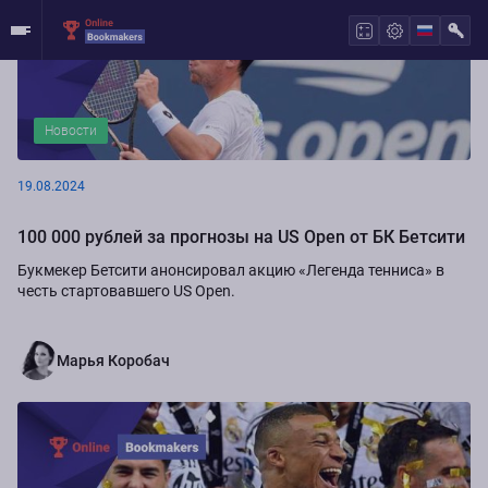
Новости
19.08.2024
100 000 рублей за прогнозы на US Open от БК Бетсити
Букмекер Бетсити анонсировал акцию «Легенда тенниса» в
честь стартовавшего US Open.
Марья Коробач