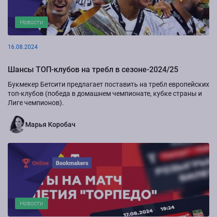
Новости
16.08.2024
Шансы ТОП-клубов на требл в сезоне-2024/25
Букмекер Бетсити предлагает поставить на требл европейских
топ-клубов (победа в домашнем чемпионате, кубке страны и
Лиге чемпионов).
Марья Коробач
Новости