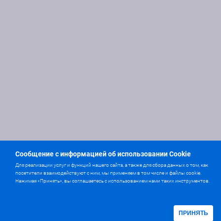
Сообщение с информацией об использовании Cookie
Для реализации услуг и функций нашего сайта, а также для сбора данных о том, как
посетители взаимодействуют с ним, мы применяем в том числе и файлы cookie.
Нажимая «Принять», вы соглашаетесь с использованием нами таких инструментов.
Подробнее
ПРИНЯТЬ