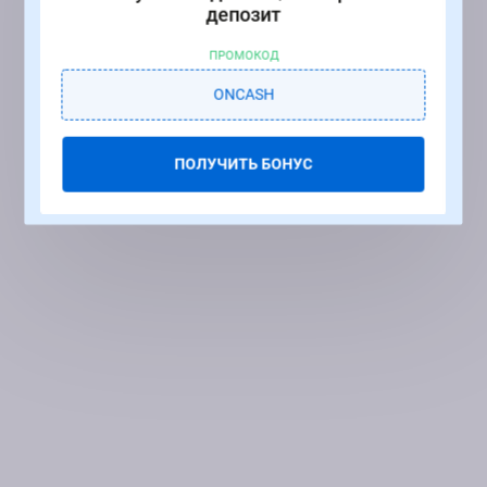
депозит
ПРОМОКОД
ONCASH
ПОЛУЧИТЬ БОНУС