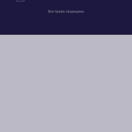
Marathonbet
Все права защищены
Pin-Up