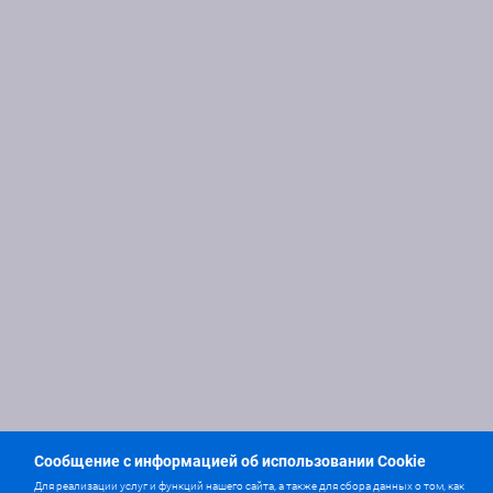
Сообщение с информацией об использовании Cookie
Для реализации услуг и функций нашего сайта, а также для сбора данных о том, как