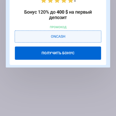
5
Бонус 120% до
400 $
на первый
депозит
ПРОМОКОД
ONCASH
ПОЛУЧИТЬ БОНУС