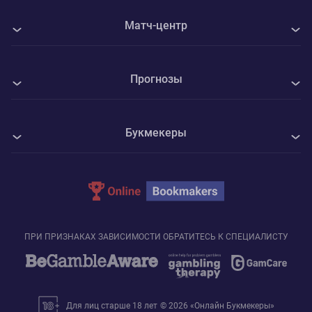
О нас
Матч-центр
Авторы
Все матчи
Контакты
Прогнозы
Кембридж Юнайтед - Барнет
Политика Cookie
Все прогнозы на спорт
Крылья Советов - Балтика
Конфиденциальность
Букмекеры
Футбол
КПР - Миллуолл
Адреса ППС
1xBet
Хоккей
Кардифф Сити - Суиндон
Parimatch
Теннис
Уотфорд - Кроли Таун
Leonbets
ПРИ ПРИЗНАКАХ ЗАВИСИМОСТИ ОБРАТИТЕСЬ К СПЕЦИАЛИСТУ
UFC
Melbet
Баскетбол
Betwinner
Для лиц старше 18 лет
© 2026 «Онлайн Букмекеры»