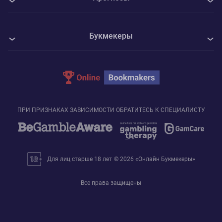
Факел - Ахмат
Политика Cookie
Все прогнозы на спорт
Плимут - Эксетер
Конфиденциальность
Букмекеры
Футбол
Полисся Житомир - Металлист 1925
Адреса ППС
1xBet
Хоккей
Карпаты Львов - ЛНЗ Лебедин
Parimatch
Теннис
Мура - ФК Радомлье
Leonbets
ПРИ ПРИЗНАКАХ ЗАВИСИМОСТИ ОБРАТИТЕСЬ К СПЕЦИАЛИСТУ
UFC
Melbet
Баскетбол
Betwinner
Для лиц старше 18 лет
© 2026 «Онлайн Букмекеры»
Marathonbet
Все права защищены
Pin-Up