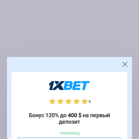
5
Бонус 120% до
400 $
на первый
депозит
ПРОМОКОД