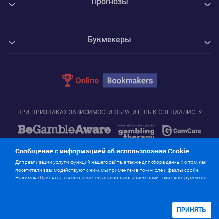
Прогнозы
СКА-Хабаровск - Спартак
Политика Cookie
Все прогнозы на спорт
Динамо М - Динамо Махачкала
Конфиденциальность
Букмекеры
Футбол
Камаз Н-Ч - Волга Ульяновск
Адреса ППС
1xBet
Хоккей
Зенит - Родина Москва
Parimatch
Теннис
Мэнсфилд - Шеффилд Юнайтед
Leonbets
ПРИ ПРИЗНАКАХ ЗАВИСИМОСТИ ОБРАТИТЕСЬ К СПЕЦИАЛИСТУ
UFC
Melbet
Баскетбол
Сообщение с информацией об использовании Cookie
Betwinner
Для лиц старше 18 лет
© 2026 «Онлайн Букмекеры»
Для реализации услуг и функций нашего сайта, а также для сбора данных о том, как
посетители взаимодействуют с ним, мы применяем в том числе и файлы cookie.
Marathonbet
Нажимая «Принять», вы соглашаетесь с использованием нами таких инструментов.
Все права защищены
Подробнее
Pin-Up
ПРИНЯТЬ