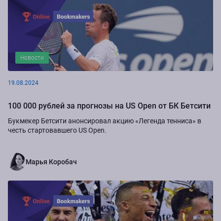
Новости
19.08.2024
100 000 рублей за прогнозы на US Open от БК Бетсити
Букмекер Бетсити анонсировал акцию «Легенда тенниса» в
честь стартовавшего US Open.
Марья Коробач