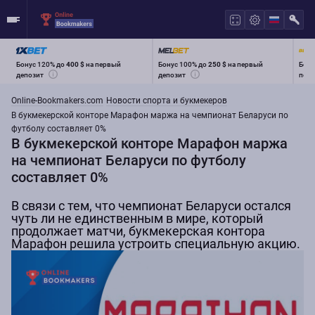
Бонус 120% до
400 $
на первый
Бонус 100% до
250 $
на первый
Бону
депозит
депозит
перв
Online-Bookmakers.com
Новости спорта и букмекеров
В букмекерской конторе Марафон маржа на чемпионат Беларуси по
футболу составляет 0%
В букмекерской конторе Марафон маржа
на чемпионат Беларуси по футболу
составляет 0%
В связи с тем, что чемпионат Беларуси остался
чуть ли не единственным в мире, который
продолжает матчи, букмекерская контора
Марафон решила устроить специальную акцию.