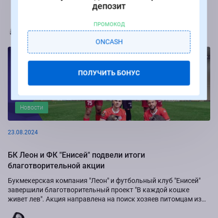
депозит
ПРОМОКОД
Марья Коробач
ONCASH
ПОЛУЧИТЬ БОНУС
Новости
23.08.2024
БК Леон и ФК "Енисей" подвели итоги
благотворительной акции
Букмекерская компания "Леон" и футбольный клуб "Енисей"
завершили благотворительный проект "В каждой кошке
живет лев". Акция направлена на поиск хозяев питомцам из
приюта "Золотое сердце", а также...