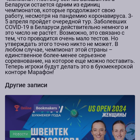
Беларуси остается одним из единиц
чемпионатов, которые продолжают свою
работу, несмотря на пандемию коронавируса. 3-
5 апреля пройдет очередной тур. Заболевших
COVID-19 в Беларуси действительно немного и
это число не растет. Возможно, это связано с
тем, что проводится очень мало тестов. Но
утверждать этого точно никто не может. В
любом случае, чемпионат этой страны –
единственное более-менее серьезное
соревнование, на которое еще можно поставить.
Теперь игроки будут делать это в букмекерской
конторе Марафон!
Другие записи
Новости