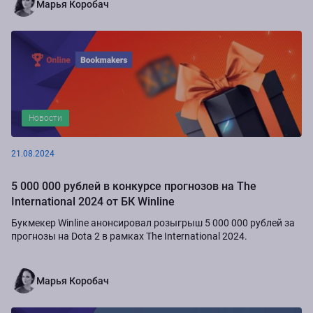
Марья Коробач
Новости
21.08.2024
5 000 000 рублей в конкурсе прогнозов на The
International 2024 от БК Winline
Букмекер Winline анонсировал розыгрыш 5 000 000 рублей за
прогнозы на Dota 2 в рамках The International 2024.
Марья Коробач