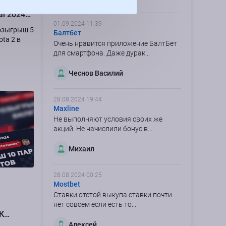
al 2024
01.09.2024 11:39
розыгрыш 5
Балтбет
ota 2 в
Очень нравится приложение БалтБет
для смартфона. Даже дурак...
Чеснов Василий
28.08.2024 19:44
Maxline
Не выполняют условия своих же
акций. Не начислили бонус в...
Михаил
28.08.2024 00:25
Mostbet
Ставки отстой выкупа ставки почти
нет совсем если есть то...
К
Алексей