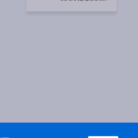
приложение 1xBet для
ставок на спорт.
Предоставляется доступ
к последней версии
приложения,...