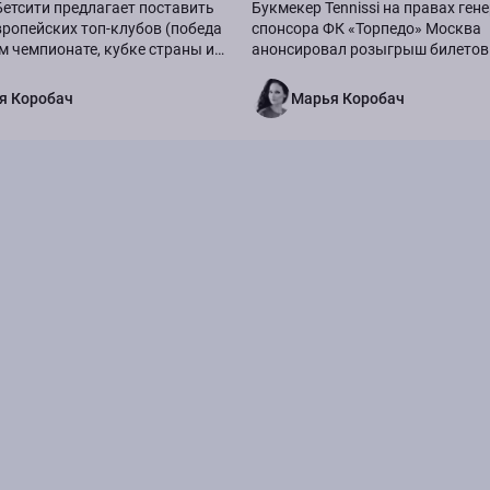
етсити предлагает поставить
Букмекер Tennissi на правах ген
вропейских топ-клубов (победа
спонсора ФК «Торпедо» Москва
 чемпионате, кубке страны и
анонсировал розыгрыш билетов
онов).
юбилейный матч в честь сотой 
существования команды.
я Коробач
Марья Коробач