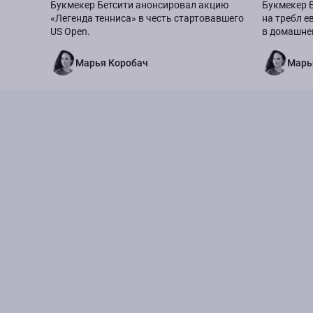
Букмекер Бетсити анонсировал акцию
Букмекер Б
«Легенда тенниса» в честь стартовавшего
на требл е
US Open.
в домашнем
Лиге чемпи
Марья Коробач
Марь