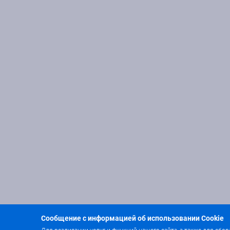
Сообщение с информацией об использовании Cookie