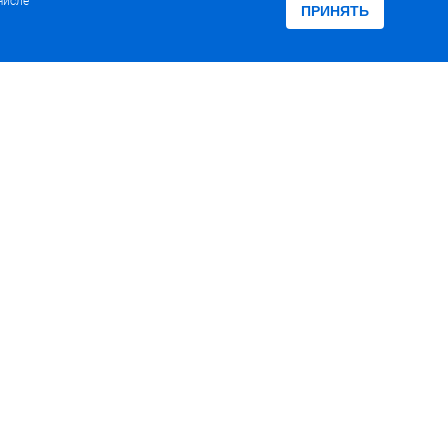
числе
ПРИНЯТЬ
ентр
Online Bookmakers
О нас
осква - ФК Сочи
Авторы
тивенэйдж
Контакты
птон - Порт Вейл
Политика Cookie