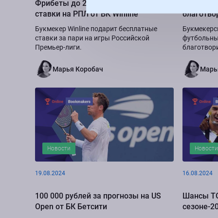
Фрибеты до 250 000 рублей за
БК Леон и
ставки на РПЛ от БК Winline
благотво
Букмекер Winline подарит бесплатные
Букмекерск
ставки за пари на игры Российской
футбольны
Премьер-лиги.
благотвор
кошке живе
поиск хоз
Марья Коробач
Марь
"Золотое се
Новости
Новости
19.08.2024
16.08.2024
100 000 рублей за прогнозы на US
Шансы ТО
Open от БК Бетсити
сезоне-2