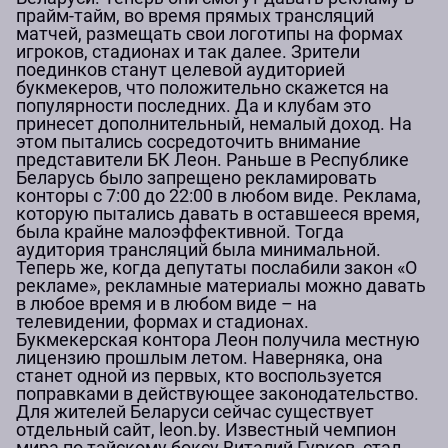
прайм-тайм, во время прямых трансляций
матчей, размещать свои логотипы на формах
игроков, стадионах и так далее. Зрители
поединков станут целевой аудиторией
букмекеров, что положительно скажется на
популярности последних. Да и клубам это
принесет дополнительный, немалый доход. На
этом пытались сосредоточить внимание
представители БК Леон. Раньше в Республике
Беларусь было запрещено рекламировать
конторы с 7:00 до 22:00 в любом виде. Реклама,
которую пытались давать в оставшееся время,
была крайне малоэффективной. Тогда
аудитория трансляций была минимальной.
Теперь же, когда депутаты послабили закон «О
рекламе», рекламные материалы можно давать
в любое время и в любом виде – на
телевидении, формах и стадионах.
Букмекерская контора Леон получила местную
лицензию прошлым летом. Наверняка, она
станет одной из первых, кто воспользуется
поправками в действующее законодательство.
Для жителей Беларуси сейчас существует
отдельный сайт, leon.by. Известный чемпион
мира по тайскому боксу Виталий Гурков, стал