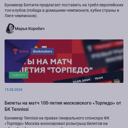
Букмекер Бетсити предлагает поставить на требл европейских
топ-клубов (победа в домашнем чемпионате, кубке страны и
Лиге чемпионов).
Марья Коробач
Новости
15.08.2024
Билеты на матч 100-летия московского «Торпедо» от
БК Tennissi
Букмекер Tennissi на правах генерального спонсора ФК
«Торпедо» Москва анонсировал розыгрыш билетов на