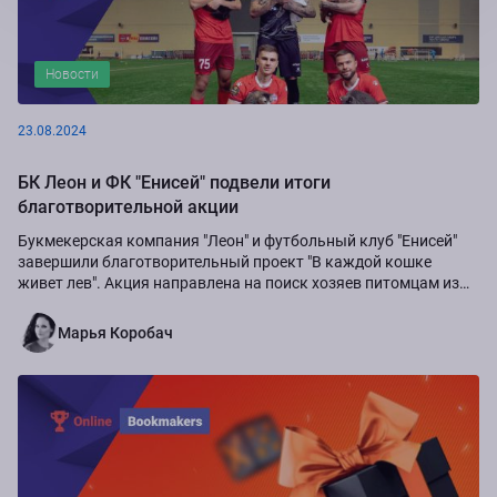
Новости
23.08.2024
БК Леон и ФК "Енисей" подвели итоги
благотворительной акции
Букмекерская компания "Леон" и футбольный клуб "Енисей"
завершили благотворительный проект "В каждой кошке
живет лев". Акция направлена на поиск хозяев питомцам из
приюта "Золотое сердце", а также...
Марья Коробач