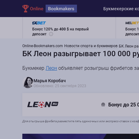
Букмекерские к
Бонус 120% до
400 $
на первый
Бонус 
депозит
депози
Online-Bookmakers.com
Новости спорта и букмекеров
БК Леон ра
БК Леон разыгрывает 100 000 р
Букмекер
Леон
объявляет розыгрыш фрибетов за с
Марья Коробач
Обновлено: 25 сентября 2023
Бонус до
25 
Для отыгрыша фрибета разместите пять одиночных или экспресс-ставок с коэфф