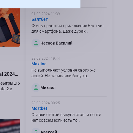
01.09.2024 11:39
Балтбет
Очень нравится приложение БалтБет
для смартфона. Даже дурак...
Чеснов Василий
28.08.2024 19:44
Maxline
Не выполняют условия своих же
al 2024
акций. Не начислили бонус в...
розыгрыш 5
Михаил
ota 2 в
28.08.2024 00:25
Mostbet
Ставки отстой выкупа ставки почти
нет совсем если есть то...
Алексей