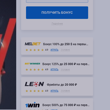
ПОЛУЧИТЬ БОНУС
Подробнее
Бонус 100% до
250 $
на первый депозит
Условия
4.9
ИГРАТЬ
Бонус 125% до
25 000 ₽
на первый депозит
Условия
4.9
ИГРАТЬ
Фрибеты до
20 000 ₽
Условия
4.9
ИГРАТЬ
Бонус 500% до
75 000 ₽
на первый депозит