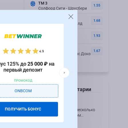
ТМ 3
1.55
Солфорд Сити - Шрусбери
ТБ 2.5
1.68
Престон - Хаддерсфилд
ТМ 2.5
1.93
КПР - Миллуолл
ТБ 2.5
1.67
4.9
4
Норвич - Милтон Кинс Донз
ус 125% до
25 000 ₽
на
Фрибеты до
20 00
ВСЕ ПРОГНОЗЫ
первый депозит
 “Интер”
ПРОМОКОД
ПРОМОКОД
т
Последние комментарии
ONBCOM
ONB
рибеты
02.04.2026 15:47
Марафон
ии А
ПОЛУЧИТЬ БОНУС
ПОЛУЧИТЬ БОНУ
Годная контора, ставил несколько
нта”.
раз, все нормально. Потом...
Антон