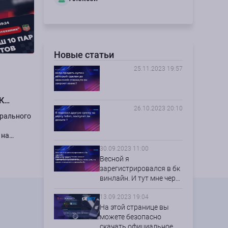
Новые статьи
25.11.2023 19:57
К
26.10.2023 20:10
ерального
 на
годовщины
30.09.2023 11:00
Весной я
зарегистрировался в бк
винлайн. И тут мне через
10 мин звонит оператор
теле 2 с просьбой
13.09.2023 19:04
подтвердить
На этой странице вы
паспортные данные в
можете безопасно
самом теле. Есть ли...
скачать официальное