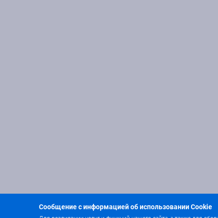
Сообщение с информацией об использовании Cookie