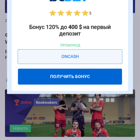
Новости
5
26.08.2024
Бонус 120% до
400 $
на первый
депозит
Фрибеты до 250 000 рублей за ставки на РПЛ от БК
Winline
ПРОМОКОД
Букмекер Winline подарит бесплатные ставки за пари на игры
ONCASH
Российской Премьер-лиги.
ПОЛУЧИТЬ БОНУС
Марья Коробач
Новости