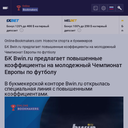
Бонус 120% до
400 $
на первый
Бонус 100% до
250 $
на первый
Бону
депозит
депозит
перв
Online-Bookmakers.com
Новости спорта и букмекеров
БК Bwin.ru предлагает повышенные коэффициенты на молодежный
Чемпионат Европы по футболу
БК Bwin.ru предлагает повышенные
коэффициенты на молодежный Чемпионат
Европы по футболу
В букмекерской конторе Bwin.ru открылась
специальная линия с повышенными
коэффициентами.