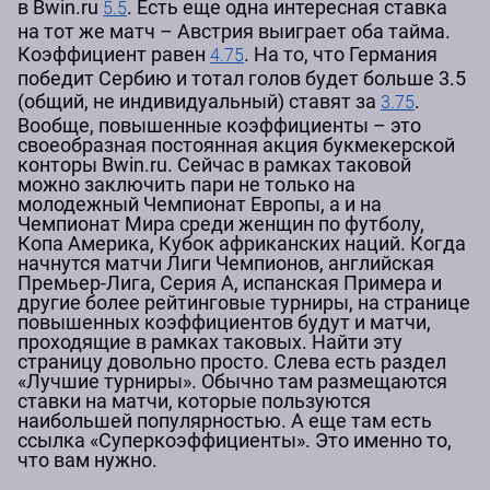
в Bwin.ru
. Есть еще одна интересная ставка
5.5
на тот же матч – Австрия выиграет оба тайма.
Коэффициент равен
. На то, что Германия
4.75
победит Сербию и тотал голов будет больше 3.5
(общий, не индивидуальный) ставят за
.
3.75
Вообще, повышенные коэффициенты – это
своеобразная постоянная акция букмекерской
конторы Bwin.ru. Сейчас в рамках таковой
можно заключить пари не только на
молодежный Чемпионат Европы, а и на
Чемпионат Мира среди женщин по футболу,
Копа Америка, Кубок африканских наций. Когда
начнутся матчи Лиги Чемпионов, английская
Премьер-Лига, Серия А, испанская Примера и
другие более рейтинговые турниры, на странице
повышенных коэффициентов будут и матчи,
проходящие в рамках таковых. Найти эту
страницу довольно просто. Слева есть раздел
«Лучшие турниры». Обычно там размещаются
ставки на матчи, которые пользуются
наибольшей популярностью. А еще там есть
ссылка «Суперкоэффициенты». Это именно то,
что вам нужно.