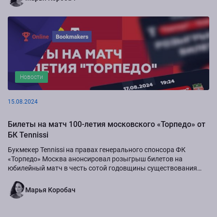
Новости
15.08.2024
Билеты на матч 100-летия московского «Торпедо» от
БК Tennissi
Букмекер Tennissi на правах генерального спонсора ФК
«Торпедо» Москва анонсировал розыгрыш билетов на
юбилейный матч в честь сотой годовщины существования
команды.
Марья Коробач