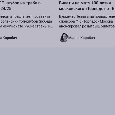
П-клубов на требл в
Билеты на матч 100-летия
024/25
московского «Торпедо» от Б
Tennissi
етсити предлагает поставить
Букмекер Tennissi на правах ген
вропейских топ-клубов (победа
спонсора ФК «Торпедо» Москва
 чемпионате, кубке страны и
анонсировал розыгрыш билетов
онов).
юбилейный матч в честь сотой 
существования команды.
я Коробач
Марья Коробач