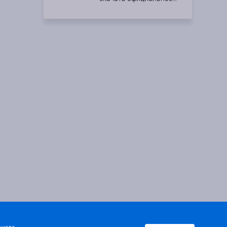
приложение 1xBet для
ставок на спорт.
Предоставляется доступ
к последней версии
приложения,...