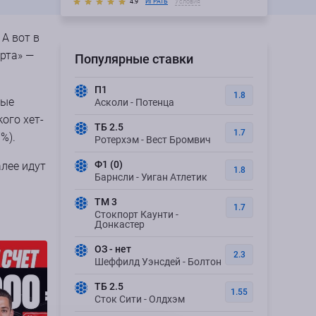
Условия
4.9
ИГРАТЬ
А вот в
рта» ―
Популярные ставки
П1
1.8
тые
Асколи - Потенца
ого хет-
ТБ 2.5
1.7
%).
Ротерхэм - Вест Бромвич
Ф1 (0)
алее идут
1.8
Барнсли - Уиган Атлетик
ТМ 3
1.7
Стокпорт Каунти -
Донкастер
ОЗ - нет
2.3
Шеффилд Уэнсдей - Болтон
ТБ 2.5
1.55
Сток Сити - Олдхэм