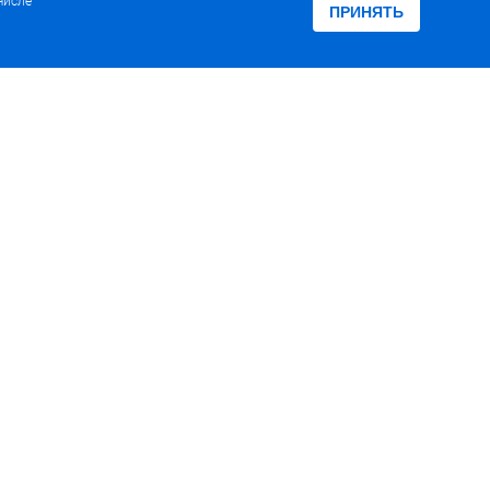
числе
ПРИНЯТЬ
ентр
Online Bookmakers
О нас
Текстильщик
Авторы
Юнайтед - Барнет
Контакты
ветов - Балтика
Политика Cookie