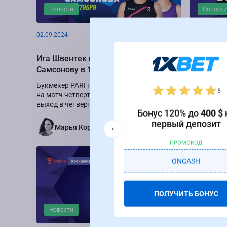
Новости
Новости
02.09.2024
29.08.2024
Ига Швентек победит Людмилу
VIP-биле
Самсонову в 1/8 финала US Open
«Краснод
Букмекер PARI предлагает лучшие ставки
Букмекер 
4.8
5
на матч четвертого круга US Open за
партнера 
выход в четвертьфинал.
анонсиров
Бонус 120% до
400 $
центральну
первый депозит
Премьер-Ли
Марья Коробач
Марь
ПРОМОКОД
ONCASH
ПОЛУЧИТЬ БОНУС
ПОЛУЧИТЬ БОНУС
Новости
Новости