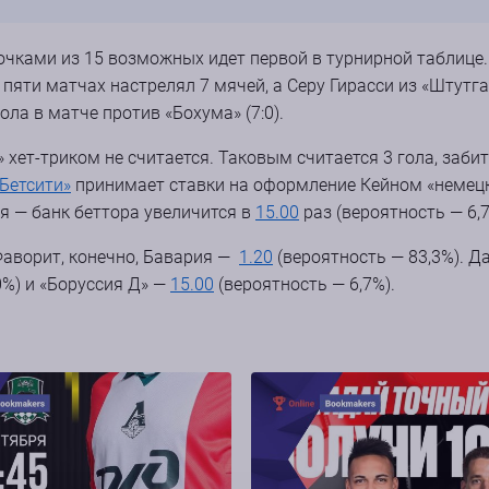
очками из 15 возможных идет первой в турнирной таблице. 
пяти матчах настрелял 7 мячей, а Серу Гирасси из «Штутга
ола в матче против «Бохума» (7:0).
хет-триком не считается. Таковым считается 3 гола, заби
«Бетсити»
принимает ставки на оформление Кейном «немецк
ся ― банк беттора увеличится в
15.00
раз (вероятность ― 6,7
Фаворит, конечно, Бавария ―
1.20
(вероятность ― 83,3%). Д
%) и «Боруссия Д» ―
15.00
(вероятность ― 6,7%).