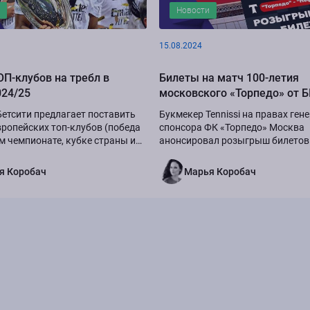
Новости
15.08.2024
П-клубов на требл в
Билеты на матч 100-летия
024/25
московского «Торпедо» от Б
Tennissi
етсити предлагает поставить
Букмекер Tennissi на правах ген
вропейских топ-клубов (победа
спонсора ФК «Торпедо» Москва
 чемпионате, кубке страны и
анонсировал розыгрыш билетов
онов).
юбилейный матч в честь сотой 
существования команды.
я Коробач
Марья Коробач