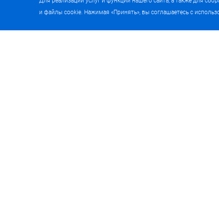
Для реализации услуг и функций нашего сайта, а также для сбо
и файлы cookie. Нажимая «Принять», вы соглашаетесь с исполь
Букмекеры
1xBet
ПРИ ПРИЗНАКАХ ЗАВИСИМОСТИ
ОБРАТИТЕСЬ К СПЕЦИАЛИСТУ
Parimatch
Leonbets
Melbet