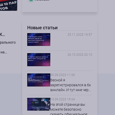
Новые статьи
К
25.11.2023 19:57
ерального
 на
26.10.2023 20:10
годовщины
30.09.2023 11:00
Весной я
зарегистрировался в бк
винлайн. И тут мне через
10 мин звонит оператор
теле 2 с просьбой
13.09.2023 19:04
подтвердить
На этой странице вы
паспортные данные в
можете безопасно
самом теле. Есть ли...
скачать официальное