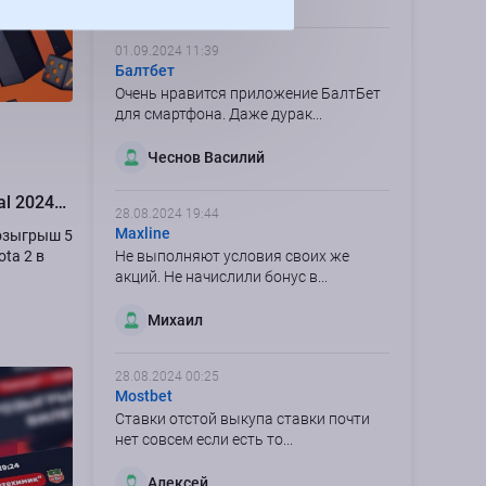
01.09.2024 11:39
Балтбет
Очень нравится приложение БалтБет
для смартфона. Даже дурак...
Чеснов Василий
al 2024
28.08.2024 19:44
Maxline
розыгрыш 5
ota 2 в
Не выполняют условия своих же
акций. Не начислили бонус в...
Михаил
28.08.2024 00:25
Mostbet
Ставки отстой выкупа ставки почти
нет совсем если есть то...
Алексей