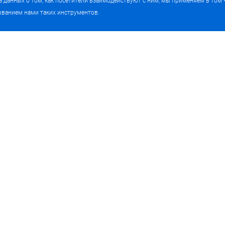
ра данных о том, как посетители взаимодействуют с ним, мы применяем в том 
Подробнее
зованием нами таких инструментов.
Прогнозы
Матч-ц
Все прогнозы на спорт
Все матчи
Футбол
Кардифф С
Хоккей
Бристоль 
Теннис
Норвич - 