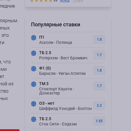
Условия
4.9
ИГРАТЬ
следние
улярным.
Популярные ставки
ивных
 это
П1
1.8
ти
Асколи - Потенца
ТБ 2.5
1.7
Ротерхэм - Вест Бромвич
, что
Ф1 (0)
ами
1.8
Барнсли - Уиган Атлетик
ет
ной из
ТМ 3
1.7
Стокпорт Каунти -
ство
Донкастер
тных
ОЗ - нет
2.3
Шеффилд Уэнсдей - Болтон
ТБ 2.5
1.55
Сток Сити - Олдхэм