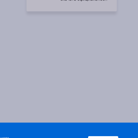
приложение 1xBet для
ставок на спорт.
Предоставляется доступ
к последней версии
приложения,...