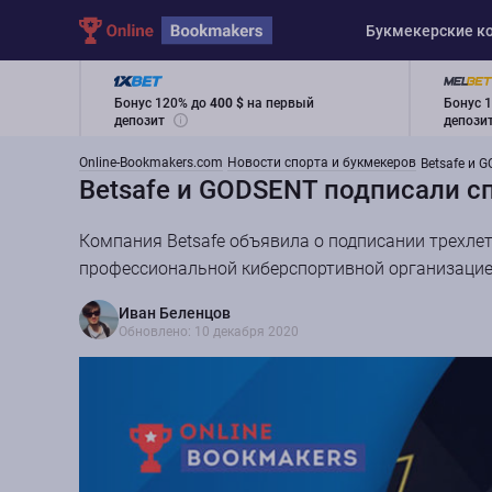
Букмекерские к
Бонус 120% до
400 $
на первый
Бонус 
депозит
депози
Online-Bookmakers.com
Новости спорта и букмекеров
Betsafe и 
Betsafe и GODSENT подписали с
Компания Betsafe объявила о подписании трехле
профессиональной киберспортивной организацие
Иван Беленцов
Обновлено: 10 декабря 2020