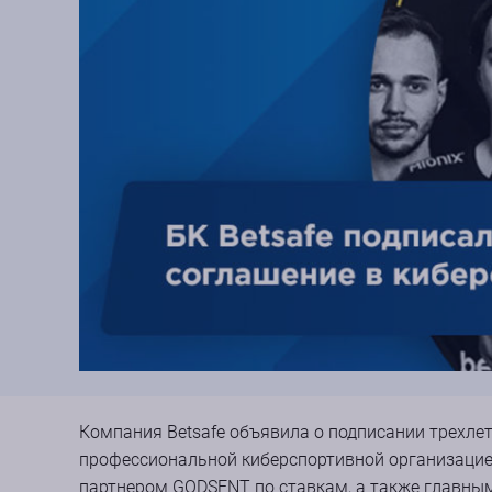
Компания Betsafe объявила о подписании трехле
профессиональной киберспортивной организацие
партнером GODSENT по ставкам, а также главным сп