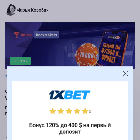
Марья Коробач
Новости
26.08.2024
Фрибеты до 250 000 рублей за ставки на РПЛ от БК
Winline
Букмекер Winline подарит бесплатные ставки за пари на игры
5
Российской Премьер-лиги.
Бонус 120% до
400 $
на первый
депозит
Марья Коробач