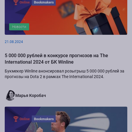
Новости
21.08.2024
5 000 000 рублей в конкурсе прогнозов на The
International 2024 от БК Winline
Букмекер Winline анонсировал розыгрыш 5 000 000 рублей за
прогнозы на Dota 2 в рамках The International 2024.
Марья Коробач