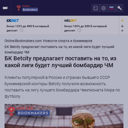
Бонус 120% до
400 $
на первый
Бонус 100% до
250 $
на первый
Бону
депозит
депозит
перв
Online-Bookmakers.com
Новости спорта и букмекеров
БК Betcity предлагает поставить на то, из какой лиги будет лучший
бомбардир ЧМ
БК Betcity предлагает поставить на то, из
какой лиги будет лучший бомбардир ЧМ
Клиенты популярной в России и странах бывшего СССР
букмекерской конторы Betcity получили возможность
поставить на лигу лучшего бомбардира Чемпионата Мира по
футболу.