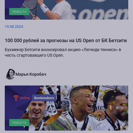
Новости
19.08.2024
100 000 рублей за прогнозы на US Open от БК Бетсити
Букмекер Бетсити анонсировал акцию «Легенда тенниса» в
честь стартовавшего US Open.
Марья Коробач
Новости