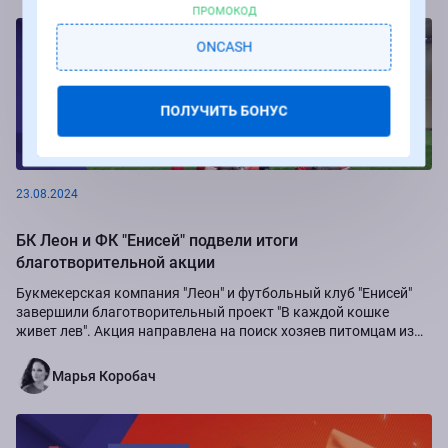
ПРОМОКОД
ONCASH
ПОЛУЧИТЬ БОНУС
Новости
23.08.2024
БК Леон и ФК "Енисей" подвели итоги
благотворительной акции
Букмекерская компания "Леон" и футбольный клуб "Енисей"
завершили благотворительный проект "В каждой кошке
живет лев". Акция направлена на поиск хозяев питомцам из
приюта "Золотое сердце", а также...
Марья Коробач