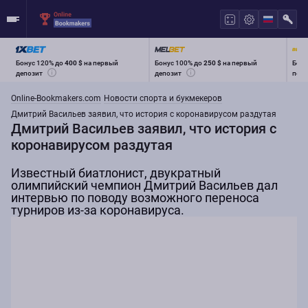
Бонус 120% до
400 $
на первый
Бонус 100% до
250 $
на первый
Бону
депозит
депозит
перв
Online-Bookmakers.com
Новости спорта и букмекеров
Дмитрий Васильев заявил, что история с коронавирусом раздутая
Дмитрий Васильев заявил, что история с
коронавирусом раздутая
Известный биатлонист, двукратный
олимпийский чемпион Дмитрий Васильев дал
интервью по поводу возможного переноса
турниров из-за коронавируса.