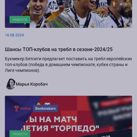
Новости
16.08.2024
Шансы ТОП-клубов на требл в сезоне-2024/25
Букмекер Бетсити предлагает поставить на требл европейских
топ-клубов (победа в домашнем чемпионате, кубке страны и
Лиге чемпионов).
Марья Коробач
Новости