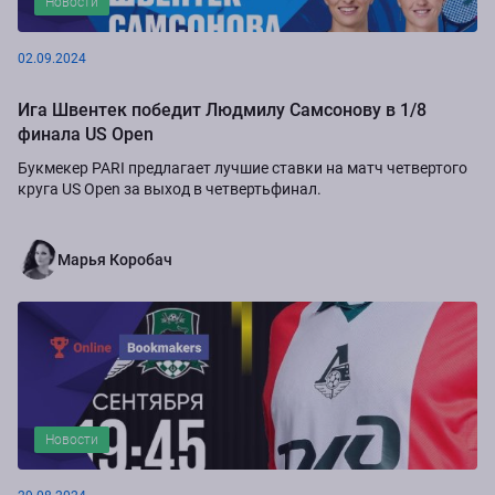
Новости
02.09.2024
Ига Швентек победит Людмилу Самсонову в 1/8
финала US Open
Букмекер PARI предлагает лучшие ставки на матч четвертого
круга US Open за выход в четвертьфинал.
Марья Коробач
Новости