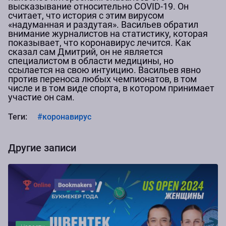
высказывание относительно COVID-19. Он
считает, что история с этим вирусом
«надуманная и раздутая». Васильев обратил
внимание журналистов на статистику, которая
показывает, что коронавирус лечится. Как
сказал сам Дмитрий, он не является
специалистом в области медицины, но
ссылается на свою интуицию. Васильев явно
против переноса любых чемпионатов, в том
числе и в том виде спорта, в котором принимает
участие он сам.
Теги:
#коронавирус
Другие записи