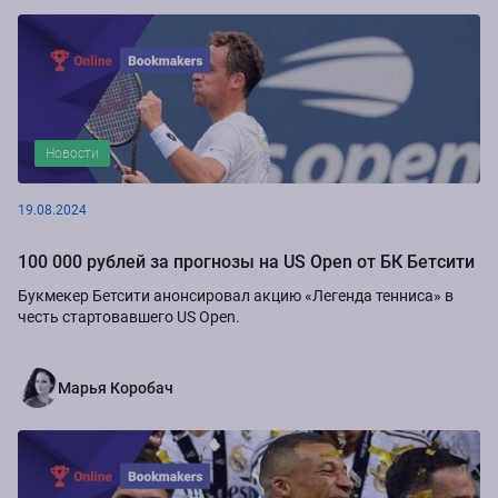
Новости
19.08.2024
100 000 рублей за прогнозы на US Open от БК Бетсити
Букмекер Бетсити анонсировал акцию «Легенда тенниса» в
честь стартовавшего US Open.
Марья Коробач