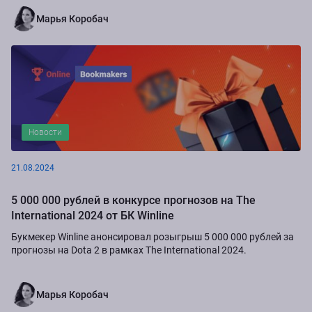
приюта "Золотое сердце", а также...
Марья Коробач
Новости
21.08.2024
5 000 000 рублей в конкурсе прогнозов на The
International 2024 от БК Winline
Букмекер Winline анонсировал розыгрыш 5 000 000 рублей за
прогнозы на Dota 2 в рамках The International 2024.
Марья Коробач