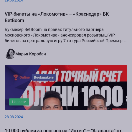
29.08.2024
VIP-билеты на «Локомотив» – «Краснодар» БК
BetBoom
Букмекер BetBoom на правах титульного партнера
московского «Локомотива» анонсировал розыгрыш VIP-
билетов на центральную игру 7-го тура Российской Премьер-
Лиги сезона-2024/25...
Марья Коробач
Новости
28.08.2024
10 000 рублей за прогноз на “Интер” – “Аталанта” от