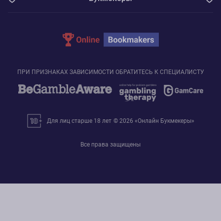
Футбол
Вулверхэмптон - Порт Вейл
Адреса ППС
1xBet
Хоккей
Мидлсбро - Рексем
Parimatch
Теннис
Енисей - Текстильщик
Leonbets
ПРИ ПРИЗНАКАХ ЗАВИСИМОСТИ ОБРАТИТЕСЬ К СПЕЦИАЛИСТУ
UFC
Melbet
Баскетбол
Betwinner
Для лиц старше 18 лет
© 2026 «Онлайн Букмекеры»
Marathonbet
Все права защищены
Pin-Up