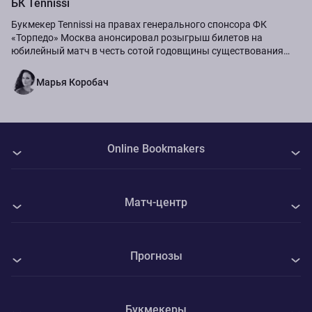
БК Tennissi
Букмекер Tennissi на правах генерального спонсора ФК
«Торпедо» Москва анонсировал розыгрыш билетов на
юбилейный матч в честь сотой годовщины существования
команды.
Марья Коробач
Online Bookmakers
О нас
Матч-центр
Авторы
Все матчи
Контакты
Прогнозы
Торпедо Москва - ФК Сочи
Политика Cookie
Все прогнозы на спорт
Уиком - Стивенэйдж
Конфиденциальность
Букмекеры