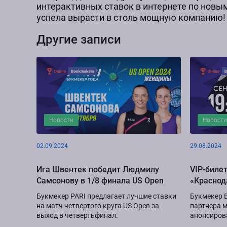
интерактивных ставок в интернете по новы
успела вырасти в столь мощную компанию!
Другие записи
Новости
Новости
02.09.2024
29.08.2024
Ига Швентек победит Людмилу
VIP-биле
Самсонову в 1/8 финала US Open
«Краснод
Букмекер PARI предлагает лучшие ставки
Букмекер 
на матч четвертого круга US Open за
партнера 
выход в четвертьфинал.
анонсиров
центральну