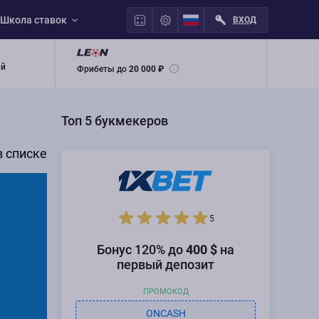
Школа ставок
ВХОД
ый
Фрибеты до
20 000 ₽
Топ 5 букмекеров
в списке
5
Бонус 120% до
400 $
на
первый депозит
ПРОМОКОД
ONCASH