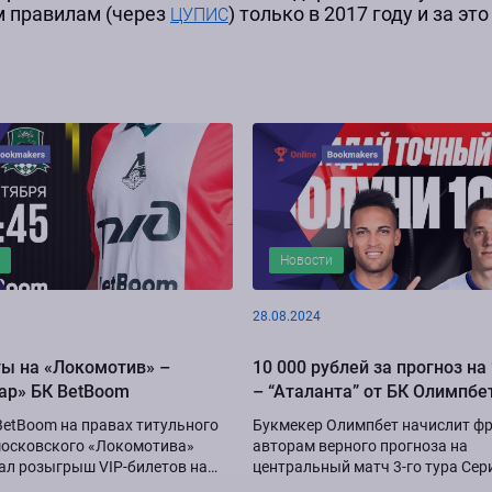
м правилам (через
) только в 2017 году и за эт
ЦУПИС
Новости
28.08.2024
ты на «Локомотив» –
10 000 рублей за прогноз на
ар» БК BetBoom
– “Аталанта” от БК Олимпбе
BetBoom на правах титульного
Букмекер Олимпбет начислит ф
московского «Локомотива»
авторам верного прогноза на
ал розыгрыш VIP-билетов на
центральный матч 3-го тура Сер
ю игру 7-го тура Российской
сезона-2024/25 “Интер” – “Атала