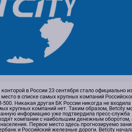
23 сентября стало официально из
 место в списке самых крупных компаний Российско
500. Никакая другая БК России никогда не входила 
амых крупных компаний нет. Таким образом, Betcity 
Данную информацию уже подтвердила пресс-служба
 входят компании с наибольшим денежным оборотом,
населения. Первое место здесь прогнозируемо зан
ербанк и Российский железные дороги. Betcity начал