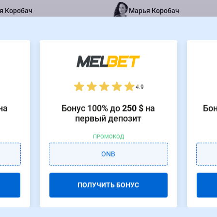
ги сезона-2024/25...
я Коробач
Марья Коробач
4.9
Новости
на
Бонус 100% до
250 $
на
Бон
21.08.2024
первый депозит
 ФК "Енисей" подвели итоги
5 000 000 рублей в конкурсе
ПРОМОКОД
рительной акции
прогнозов на The Internation
ONB
от БК Winline
ая компания "Леон" и
Букмекер Winline анонсировал 
й клуб "Енисей" завершили
000 000 рублей за прогнозы на D
ительный проект "В каждой
рамках The International 2024.
ПОЛУЧИТЬ БОНУС
т лев". Акция направлена на
яев питомцам из приюта
я Коробач
Марья Коробач
рдце", а также...