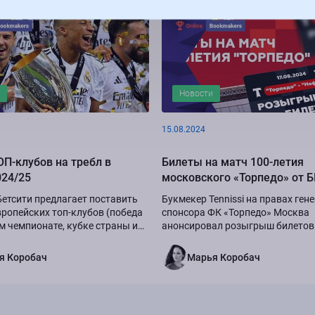
Новости
15.08.2024
П-клубов на требл в
Билеты на матч 100-летия
024/25
московского «Торпедо» от Б
Tennissi
етсити предлагает поставить
Букмекер Tennissi на правах ген
вропейских топ-клубов (победа
спонсора ФК «Торпедо» Москва
 чемпионате, кубке страны и
анонсировал розыгрыш билетов
онов).
юбилейный матч в честь сотой 
существования команды.
я Коробач
Марья Коробач