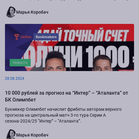
Лиги сезона-2024/25...
Марья Коробач
Новости
28.08.2024
10 000 рублей за прогноз на “Интер” – “Аталанта” от
БК Олимпбет
Букмекер Олимпбет начислит фрибеты авторам верного
прогноза на центральный матч 3-го тура Серии А
сезона-2024/25 “Интер” – “Аталанта”.
Марья Коробач