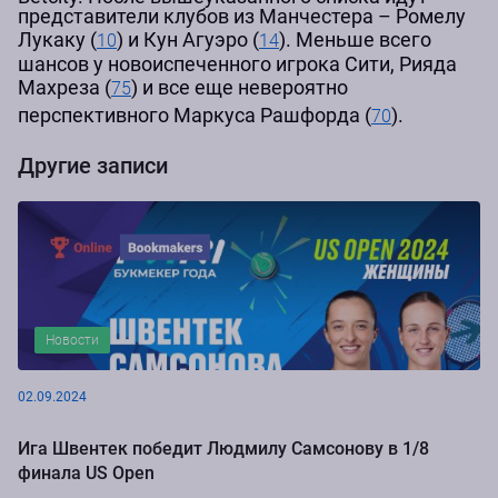
представители клубов из Манчестера – Ромелу
Лукаку (
) и Кун Агуэро (
). Меньше всего
10
14
шансов у новоиспеченного игрока Сити, Рияда
Махреза (
) и все еще невероятно
75
перспективного Маркуса Рашфорда (
).
70
Другие записи
Новости
02.09.2024
Ига Швентек победит Людмилу Самсонову в 1/8
финала US Open