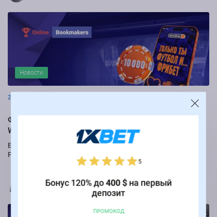
Новости
26.08.2024
Фрибеты до 250 000 рублей за ставки на РПЛ от БК
Winline
Букмекер Winline подарит бесплатные ставки за пари на игры
Российской Премьер-лиги.
5
Бонус 120% до
400 $
на первый
Марья Коробач
депозит
ПРОМОКОД