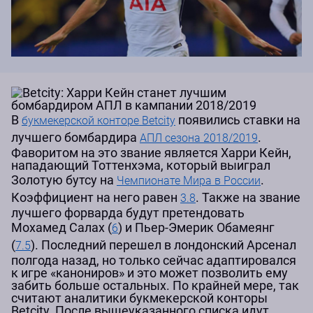
В
появились ставки на
букмекерской конторе Betcity
лучшего бомбардира
.
АПЛ сезона 2018/2019
Фаворитом на это звание является Харри Кейн,
нападающий Тоттенхэма, который выиграл
Золотую бутсу на
.
Чемпионате Мира в России
Коэффициент на него равен
. Также на звание
3.8
лучшего форварда будут претендовать
Мохамед Салах (
) и Пьер-Эмерик Обамеянг
6
(
). Последний перешел в лондонский Арсенал
7.5
полгода назад, но только сейчас адаптировался
к игре «канониров» и это может позволить ему
забить больше остальных. По крайней мере, так
считают аналитики букмекерской конторы
Betcity. После вышеуказанного списка идут