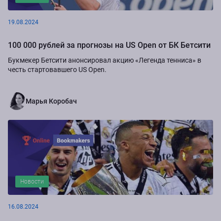
19.08.2024
100 000 рублей за прогнозы на US Open от БК Бетсити
Букмекер Бетсити анонсировал акцию «Легенда тенниса» в
честь стартовавшего US Open.
Марья Коробач
Новости
16.08.2024