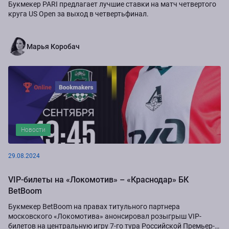
Букмекер PARI предлагает лучшие ставки на матч четвертого
круга US Open за выход в четвертьфинал.
Марья Коробач
Новости
29.08.2024
VIP-билеты на «Локомотив» – «Краснодар» БК
BetBoom
Букмекер BetBoom на правах титульного партнера
московского «Локомотива» анонсировал розыгрыш VIP-
билетов на центральную игру 7-го тура Российской Премьер-