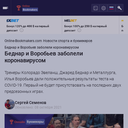
Бонус 120% до
400 $
на первый
Бонус 100% до
250 $
на первый
Бону
депозит
депозит
перв
Online-Bookmakers.com
Новости спорта и букмекеров
Беднар и Воробьев заболели коронавирусом
Беднар и Воробьев заболели
коронавирусом
Тренеры Колорадо Эвеланш, Джаред Беднар и Металлурга,
Илья Воробьев дали положительные результаты теста на
COVID-19. Первый не будет присутствовать на последних двух
предсезонных играх.
Сергей Семенов
Обновлено: 08 октября 2021