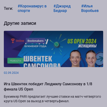
#Коронавирус в
#Джаред
#Илья
Теги:
спорте
Беднар
Воробьев
Другие записи
Новости
02.09.2024
Ига Швентек победит Людмилу Самсонову в 1/8
финала US Open
Букмекер PARI предлагает лучшие ставки на матч четвертого
круга US Open за выход в четвертьфинал.