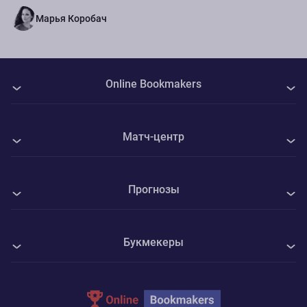
команды.
Марья Коробач
Online Bookmakers
О нас
Матч-центр
Авторы
Все матчи
Контакты
Прогнозы
СКА-Хабаровск - Спартак
Политика Cookie
Все прогнозы на спорт
Динамо М - Динамо Махачкала
Конфиденциальность
Букмекеры
Футбол
Камаз Н-Ч - Волга Ульяновск
Адреса ППС
1xBet
Хоккей
Зенит - Родина Москва