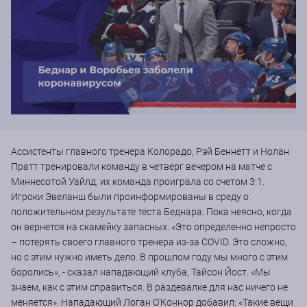
Ассистенты главного тренера Колорадо, Рэй Беннетт и Нолан
Пратт тренировали команду в четверг вечером на матче с
Миннесотой Уайлд, их команда проиграла со счетом 3:1.
Игроки Эвеланш были проинформированы в среду о
положительном результате теста Беднара. Пока неясно, когда
он вернется на скамейку запасных. «Это определенно непросто
– потерять своего главного тренера из-за COVID. Это сложно,
но с этим нужно иметь дело. В прошлом году мы много с этим
боролись», - сказал нападающий клуба, Тайсон Йост. «Мы
знаем, как с этим справиться. В раздевалке для нас ничего не
меняется». Нападающий Логан О’Коннор добавил: «Такие вещи