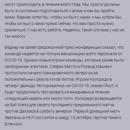
могут происходить в течение всего года. Мы просто должны
быть в состоянии подготовиться к этому и как бы пройти
мимо. Беднар хотел бы, чтобы он был с нами, и мы хотели бы,
чтобы он был с нами прямо сейчас. Но нам просто нужно
сражаться. У нас есть работа. Надеюсь, таких случаев у нас не
так много».
Беднар на своей предсезонной пресс-конференции сказал, что
команда надеется на полную вакцинацию всего персонала от
COVID-19. Однако новые игроки команды, которые ранее были
свободными агентами, Стефан Матто и Роланд Маккеун
пропустили начало тренировочного лагеря из-за
положительных результатов тестов. Игроки Колорадо в
четверг дважды тестировались на COVID-19, сказал Йост, и
будут продолжать тестироваться ежедневно в течение
«следующей недели или около того». Колорадо возвращается
на Ball Arena для своего последнего предсезонного матча
против Далласа в субботу вечером. Первый домашний матч
Эвеланш в НХЛ состоится в среду, 13 октября, против Чикаго
Блэкхокс.