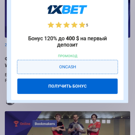
5
Новости
Бонус 120% до
400 $
на первый
депозит
26.08.2024
ПРОМОКОД
Фрибеты до 250 000 рублей за ставки на РПЛ от БК
Winline
ONCASH
Букмекер Winline подарит бесплатные ставки за пари на игры
Российской Премьер-лиги.
ПОЛУЧИТЬ БОНУС
Марья Коробач