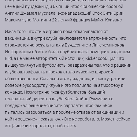
немецкий вундеркинд и бывший игрок юношеской сборной
Англии Джамал Мусиала, экс-нападающий Сток Сити Эрик
Максим Чупо-Мотинг и 22-летний француз Майкл Куизанс.
Из-за того, что эти 5 игроков пока отказываются от
вакцинации, внутри клуба наблюдается напряженность, что
отражается на результатах в Бундеслиге и Лиге чемпионов.
Информация об этом была опубликована немецким изданием
Bild, а не менее авторитетный источник, Kicker сообщил, что
вышеупомянутые футболисты раздражены тем, что о решении
клуба оштрафовать игроков стало известно широкой
общественности. Согласно этому изданию, игроки утратили
доверие руководству клуба и это повлияло на атмосферу в
команде. Несмотря на гнев футболистов, бывший
генеральный директор клуба Карл-Хайнц Румменигге
поддержал решение снизить зарплаты игрокам. «Все
пытались разобраться в проблеме отказа от вакцинации и
найти решение», - сказал он. «Это не сработало. Может, сейчас
это [лишение зарплаты] сработает».