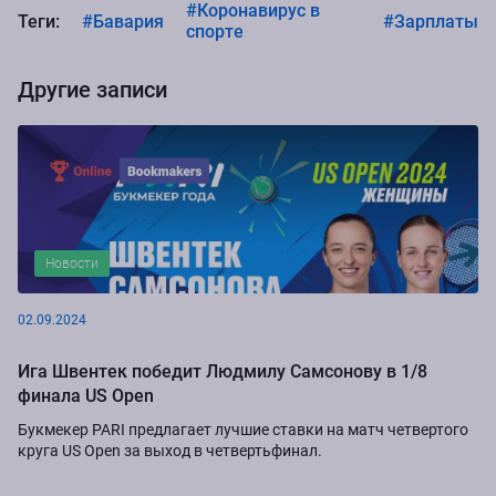
#Коронавирус в
Теги:
#Бавария
#Зарплаты
спорте
Другие записи
Новости
02.09.2024
Ига Швентек победит Людмилу Самсонову в 1/8
финала US Open
Букмекер PARI предлагает лучшие ставки на матч четвертого
круга US Open за выход в четвертьфинал.