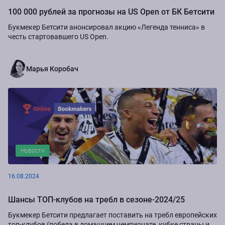
100 000 рублей за прогнозы на US Open от БК Бетсити
Букмекер Бетсити анонсировал акцию «Легенда тенниса» в
честь стартовавшего US Open.
Марья Коробач
Новости
16.08.2024
Шансы ТОП-клубов на требл в сезоне-2024/25
Букмекер Бетсити предлагает поставить на требл европейских
топ-клубов (победа в домашнем чемпионате, кубке страны и