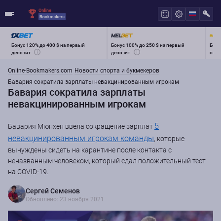
Бонус 120% до
400 $
на первый
Бонус 100% до
250 $
на первый
Бону
депозит
депозит
перв
Online-Bookmakers.com
Новости спорта и букмекеров
Бавария сократила зарплаты невакцинированным игрокам
Бавария сократила зарплаты
невакцинированным игрокам
5
Бавария Мюнхен ввела сокращение зарплат
невакцинированным игрокам команды
, которые
вынуждены сидеть на карантине после контакта с
неназванным человеком, который сдал положительный тест
на COVID-19.
Сергей Семенов
Обновлено: 23 ноября 2021