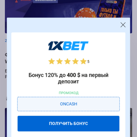
Новости
26.08.2024
Фрибеты до 250 000 рублей за ставки на РПЛ от БК
Winline
5
Букмекер Winline подарит бесплатные ставки за пари на игры
Бонус 120% до
400 $
на первый
Российской Премьер-лиги.
депозит
ПРОМОКОД
Марья Коробач
ONCASH
ПОЛУЧИТЬ БОНУС