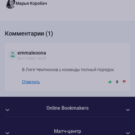
Марья Коробач
Комментарии (1)
emmaleoona
23.11.2021 16:27
В Лиге Чемпионов у команды полный порядок
Ответить
0
Online Bookmakers
О нас
Матч-центр