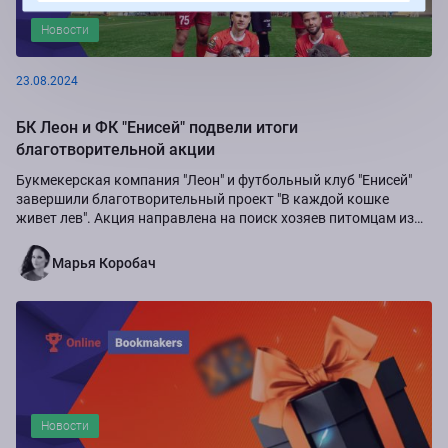
Новости
23.08.2024
БК Леон и ФК "Енисей" подвели итоги
благотворительной акции
Букмекерская компания "Леон" и футбольный клуб "Енисей"
завершили благотворительный проект "В каждой кошке
живет лев". Акция направлена на поиск хозяев питомцам из
приюта "Золотое сердце", а также...
Марья Коробач
Новости