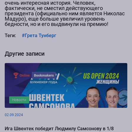
очень интересная история. Человек,
фактически, не сместил действующего
президента (официально ним является Николас
Мадуро), еще больше увеличил уровень
бедности, но и его выдвинули на премию!
Теги:
#Грета Тунберг
Другие записи
Новости
02.09.2024
Ига Швентек победит Людмилу Самсонову в 1/8