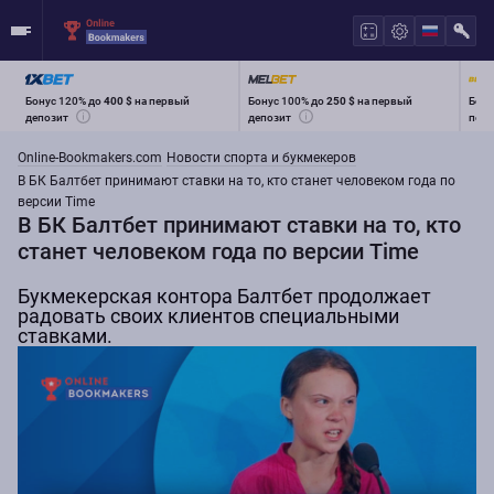
Бонус 120% до
400 $
на первый
Бонус 100% до
250 $
на первый
Бону
депозит
депозит
перв
Online-Bookmakers.com
Новости спорта и букмекеров
В БК Балтбет принимают ставки на то, кто станет человеком года по
версии Time
В БК Балтбет принимают ставки на то, кто
станет человеком года по версии Time
Букмекерская контора Балтбет продолжает
радовать своих клиентов специальными
ставками.