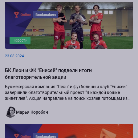
Новости
23.08.2024
БК Леон и ФК "Енисей" подвели итоги
благотворительной акции
Букмекерская компания "Леон" и футбольный клуб "Енисей"
завершили благотворительный проект "В каждой кошке
живет лев". Акция направлена на поиск хозяев питомцам из
приюта "Золотое сердце", а также...
Марья Коробач