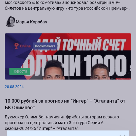
московского «Локомотива» анонсировал розыгрыш VIP-
билетов на центральную игру 7-го тура Российской Премьер-
Лиги сезона-2024/25...
Марья Коробач
Новости
28.08.2024
10 000 рублей за прогноз на “Интер” – “Аталанта” от
БК Олимпбет
Букмекер Олимпбет начислит фрибеты авторам верного
прогноза на центральный матч 3-го тура Серии А
сезона-2024/25 “Интер” – “Аталанта”.