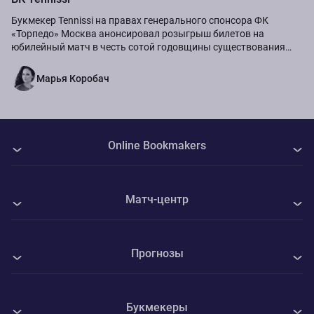
Букмекер Tennissi на правах генерального спонсора ФК
«Торпедо» Москва анонсировал розыгрыш билетов на
юбилейный матч в честь сотой годовщины существования
команды.
Марья Коробач
Online Bookmakers
О нас
Матч-центр
Авторы
Все матчи
Контакты
Прогнозы
Торпедо Москва - ФК Сочи
Политика Cookie
Все прогнозы на спорт
Вулверхэмптон - Порт Вейл
Конфиденциальность
Букмекеры