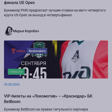
финала US Open
Букмекер PARI предлагает лучшие ставки на матч четвертого
круга US Open за выход в четвертьфинал.
Марья Коробач
Новости
29.08.2024
VIP-билеты на «Локомотив» – «Краснодар» БК
BetBoom
Букмекер BetBoom на правах титульного партнера