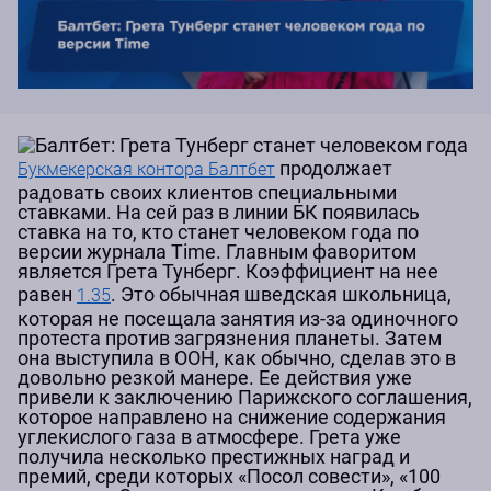
продолжает
Букмекерская контора Балтбет
радовать своих клиентов специальными
ставками. На сей раз в линии БК появилась
ставка на то, кто станет человеком года по
версии журнала Time. Главным фаворитом
является Грета Тунберг. Коэффициент на нее
равен
. Это обычная шведская школьница,
1.35
которая не посещала занятия из-за одиночного
протеста против загрязнения планеты. Затем
она выступила в ООН, как обычно, сделав это в
довольно резкой манере. Ее действия уже
привели к заключению Парижского соглашения,
которое направлено на снижение содержания
углекислого газа в атмосфере. Грета уже
получила несколько престижных наград и
премий, среди которых «Посол совести», «100