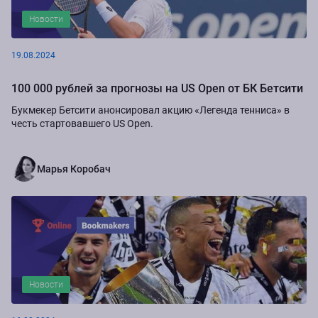
Новости
19.08.2024
100 000 рублей за прогнозы на US Open от БК Бетсити
Букмекер Бетсити анонсировал акцию «Легенда тенниса» в
честь стартовавшего US Open.
Марья Коробач
Новости