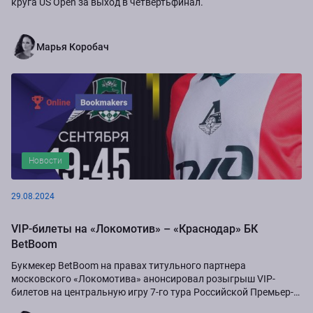
круга US Open за выход в четвертьфинал.
Марья Коробач
Новости
29.08.2024
VIP-билеты на «Локомотив» – «Краснодар» БК
BetBoom
Букмекер BetBoom на правах титульного партнера
московского «Локомотива» анонсировал розыгрыш VIP-
билетов на центральную игру 7-го тура Российской Премьер-
Лиги сезона-2024/25...