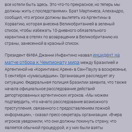
все хотели быть здесь. Это что-то прекрасное, но теперь мы
должны жить с последствиями». Брат Мартинеса, Алехандро,
сообщил, что игроки должны вылететь из Аргентины в
Хорватию, которая внесена Великобританией в зеленый
список, чтобы избежать 10-дневного обязательного
карантина в отелях по возвращении в Великобританию из
страны, занесенной в красный список.
инцидент на
Президент ФИФА Джанни Инфантино назвал
матче отбора к Чемпионату мира
между Бразилией и
Аргентиной на «Коринтианс Арене» в Сан-Паулу в воскресенье,
5 сентября «сумасшедшим». Организация расследует эту
ситуацию. Федеральная полиция Бразилии заявила, что также
начала официальное расследование действий
депортированных аргентинских игроков. «Мы можем
подтвердить, что начато расследование возможного
преступления, связанного с предоставлением ложной
информации», - сказал пресс-секретарь организации. «Вчера
игроков уведомили, что они должны покинуть страну, что
является обычной процедурой, и у них были взяты