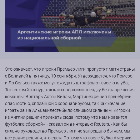
Это означает, что игроки Премьер-лиги пропустят матч страны
с Боливией в пятницу, 10 сентября. Утверждается, что Ромеро
и Ло Сельсо также могут ожидать штрафов от своего клуба,
Тоттенхэм Хотспур, так как совершили поездку без разрешения
команды. Врвтарь Астон Виллы, Мартинес решил пренебречь
опасностью, связанной с коронавирусом, так как желание
играть за Ла Альбакилесте было слишком сильным. «Игроки
из Англии решили приехать сюда, потому что нам нравится
футболка сборной», - сказал он в интервью Reuters. «Как бы
сильно руководство Премьер-лиги не запрещало бы нам, мы
все равно решили, что едем. Потому что после Кубка Америки