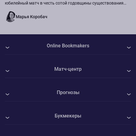
юбилейный матч в честь сотой годовщины существования
команды.
Марья Коробач
Online Bookmakers
О нас
Матч-центр
Авторы
Все матчи
Контакты
Прогнозы
Енисей - Текстильщик
Политика Cookie
Все прогнозы на спорт
Кембридж Юнайтед - Барнет
Конфиденциальность
Букмекеры
Футбол
Крылья Советов - Балтика
Адреса ППС
1xBet