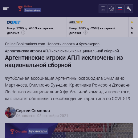
Бонус 120% до
400 $
на первый
Бонус 100% до
250 $
на первый
Бону
депозит
депозит
перв
Online-Bookmakers.com
Новости спорта и букмекеров
Аргентинские игроки АПЛ исключены из национальной сборной
Аргентинские игроки АПЛ исключены из
национальной сборной
Футбольная ассоциация Аргентины освободила Эмилиано
Мартинеса, Эмилиано Буэндиа, Кристиана Ромеро и Джовани
Ло Чельсо из национальной футбольной команды после того,
как квартет обвинили в несоблюдении карантина по COVID-19.
Сергей Семенов
Обновлено: 08 сентября 2021