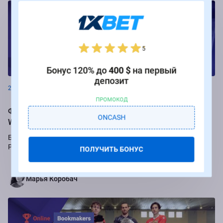
5
Новости
Бонус 120% до
400 $
на первый
депозит
26.08.2024
ПРОМОКОД
Фрибеты до 250 000 рублей за ставки на РПЛ от БК
ONCASH
Winline
Букмекер Winline подарит бесплатные ставки за пари на игры
Российской Премьер-лиги.
ПОЛУЧИТЬ БОНУС
Марья Коробач