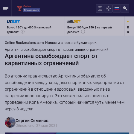
Бонус 120% до
400 $
на первый
Бонус 100% до
250 $
на первый
Бону
депозит
депозит
перв
Online-Bookmakers.com
Новости спорта и букмекеров
Аргентина освобождает спорт от карантинных ограничений
Аргентина освобождает спорт от
карантинных ограничений
Во вторник правительство Аргентины объявило об
освобождении международных спортивных мероприятий от
ограничений в отношении здоровья, введенных из-за
пандемии коронавируса. Это может сильно помочь в
проведении Копа Америка, который начнется чуть менее чем
через 3 недели.
Сергей Семенов
Обновлено: 27 мая 2021