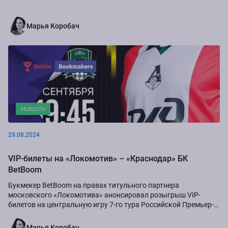
Марья Коробач
Новости
29.08.2024
VIP-билеты на «Локомотив» – «Краснодар» БК
BetBoom
Букмекер BetBoom на правах титульного партнера
московского «Локомотива» анонсировал розыгрыш VIP-
билетов на центральную игру 7-го тура Российской Премьер-
Лиги сезона-2024/25...
Марья Коробач