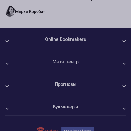
команды.
Марья Коробач
Online Bookmakers
О нас
Матч-центр
Авторы
Все матчи
Контакты
Прогнозы
Кембридж Юнайтед - Барнет
Политика Cookie
Все прогнозы на спорт
Крылья Советов - Балтика
Конфиденциальность
Букмекеры
Футбол
КПР - Миллуолл
Адреса ППС
1xBet
Хоккей
Кардифф Сити - Суиндон