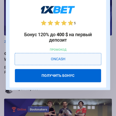
5
Новости
Бонус 120% до
400 $
на первый
депозит
26.08.2024
ПРОМОКОД
Фрибеты до 250 000 рублей за ставки на РПЛ от БК
Winline
ONCASH
Букмекер Winline подарит бесплатные ставки за пари на игры
Российской Премьер-лиги.
ПОЛУЧИТЬ БОНУС
Марья Коробач