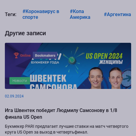
#Коронавирус в
#Копа
Теги:
#Аргентина
спорте
Америка
Другие записи
Новости
02.09.2024
Ига Швентек победит Людмилу Самсонову в 1/8
финала US Open
Букмекер PARI предлагает лучшие ставки на матч четвертого
круга US Open за выход в четвертьфинал.