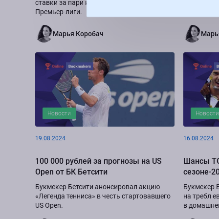
ставки за пари на игры Российской
футбольны
Премьер-лиги.
благотвор
кошке живе
поиск хоз
Марья Коробач
Марь
"Золотое се
Новости
Новости
19.08.2024
16.08.2024
100 000 рублей за прогнозы на US
Шансы ТО
Open от БК Бетсити
сезоне-2
Букмекер Бетсити анонсировал акцию
Букмекер Б
«Легенда тенниса» в честь стартовавшего
на требл е
US Open.
в домашнем
Лиге чемпи