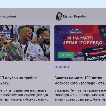
й клуб "Енисей" завершили
000 000 рублей за прогнозы на D
ительный проект "В каждой
рамках The International 2024.
т лев". Акция направлена на
яев питомцам из приюта
я Коробач
Марья Коробач
рдце", а также...
Новости
15.08.2024
П-клубов на требл в
Билеты на матч 100-летия
024/25
московского «Торпедо» от Б
Tennissi
етсити предлагает поставить
Букмекер Tennissi на правах ген
вропейских топ-клубов (победа
спонсора ФК «Торпедо» Москва
 чемпионате, кубке страны и
анонсировал розыгрыш билетов
онов).
юбилейный матч в честь сотой 