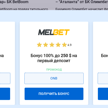
ар» БК BetBoom
– “Аталанта” от БК Олимпбе
BetBoom на правах титульного
Букмекер Олимпбет начислит ф
московского «Локомотива»
авторам верного прогноза на
ал розыгрыш VIP-билетов на
центральный матч 3-го тура Сер
ю игру 7-го тура Российской
сезона-2024/25 “Интер” – “Атала
ги сезона-2024/25...
я Коробач
Марья Коробач
4.9
на
Бонус 100% до
250 $
на
Бон
первый депозит
Новости
ПРОМОКОД
ONB
21.08.2024
 ФК "Енисей" подвели итоги
5 000 000 рублей в конкурсе
ПОЛУЧИТЬ БОНУС
рительной акции
прогнозов на The Internation
от БК Winline
ая компания "Леон" и
Букмекер Winline анонсировал 