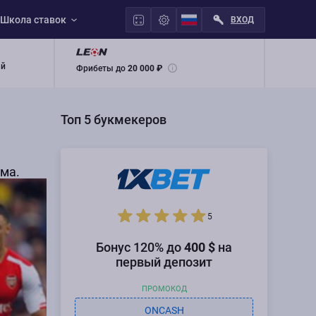
Школа ставок
ВХОД
ый
Фрибеты до
20 000 ₽
Топ 5 букмекеров
эма.
5
Бонус 120% до
400 $
на
первый депозит
ПРОМОКОД
ONCASH