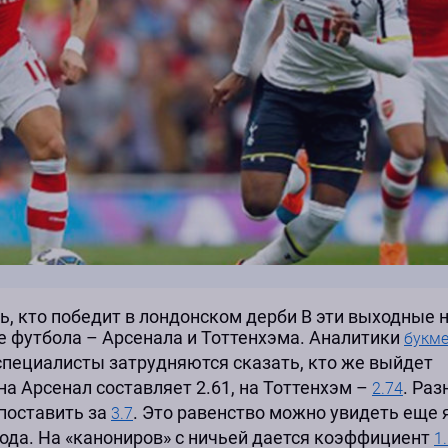
В эти выходные 
ре футбола – Арсенала и Тоттенхэма. Аналитики
букме
 специалисты затрудняются сказать, кто же выйдет
а Арсенал составляет 2.61, на Тоттенхэм –
. Раз
2.74
поставить за
. Это равенство можно увидеть еще 
3.7
хода. На «канониров» с ничьей дается коэффициент
1