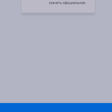
самом теле. Есть ли...
скачать официальное
приложение 1xBet для
ставок на спорт.
Предоставляется доступ
к последней версии
приложения,...