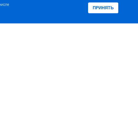
числе
ПРИНЯТЬ
ентр
Online Bookmakers
О нас
одина Москва
Авторы
 - Волга Ульяновск
Контакты