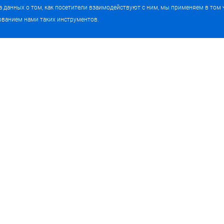
ра данных о том, как посетители взаимодействуют с ним, мы применяем в том 
Подробнее
зованием нами таких инструментов.
Прогнозы
Матч-ц
Все прогнозы на спорт
Все матчи
Футбол
Зенит - Р
Хоккей
Камаз Н-Ч