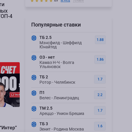
Условия
4.9
ИГРАТЬ
ти
лых
ТОП-4
Популярные ставки
ТБ 2.5
1.88
Мэнсфилд - Шеффилд
Юнайтед
ОЗ - нет
1.86
Камаз Н-Ч - Волга
Ульяновск
ТБ 2
1.7
Ротор - Челябинск
П1
2.2
Велес - Ленинградец
ТМ 2.5
1.7
Ареццо - Унион Брешиа
ТБ 3
1.6
 “Интер”
Зенит - Родина Москва