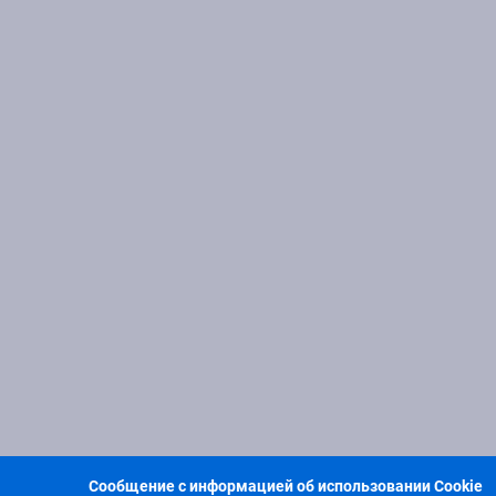
Сообщение с информацией об использовании Cookie