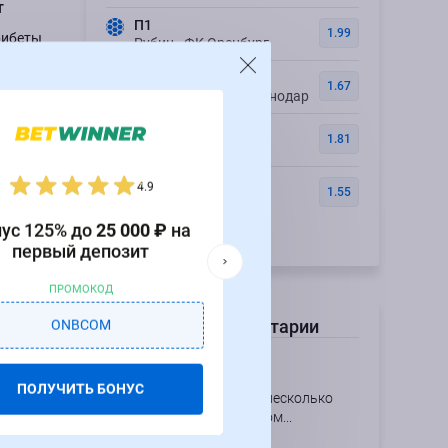
т
П1
1.99
рибеты
Рубин - ФК Оренбург
ии А
ТБ 2.5
1.67
нта”.
Спартак М - ФК Краснодар
П1
1.81
Беневенто - Равенна
ТБ 2.5
4.9
4
1.55
Плимут - Эксетер
ус 125% до
25 000 ₽
на
Фрибеты до
20 00
ВСЕ ПРОГНОЗЫ
первый депозит
ПРОМОКОД
ПРОМОКОД
Последние комментарии
ONBCOM
ONB
02.04.2026 15:47
Марафон
ПОЛУЧИТЬ БОНУС
ПОЛУЧИТЬ БОНУ
Годная контора, ставил несколько
al 2024
раз, все нормально. Потом...
розыгрыш 5