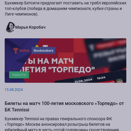
Букмекер Бетсити предлагает поставить на требл европейских
топ-клубов (победа в домашнем чемпионате, кубке страны и
Лиге чемпионов).
Марья Коробач
Новости
15.08.2024
Билеты на матч 100-летия московского «Торпедо» от
БК Tennissi
Букмекер Tennissi на правах генерального спонсора ФК
«Торпедо» Москва анонсировал розыгрыш билетов на
юбилейный матч в честь сотой годовщины существования