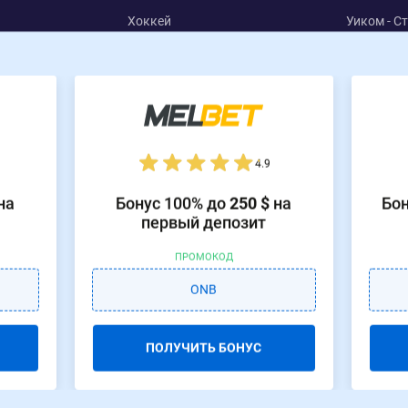
Хоккей
Уиком - С
Теннис
Вулверхэм
UFC
Мидлсбро 
Баскетбол
Енисей - 
4.9
на
Бонус 100% до
250 $
на
Бон
первый депозит
ПРОМОКОД
ONB
ПОЛУЧИТЬ БОНУС