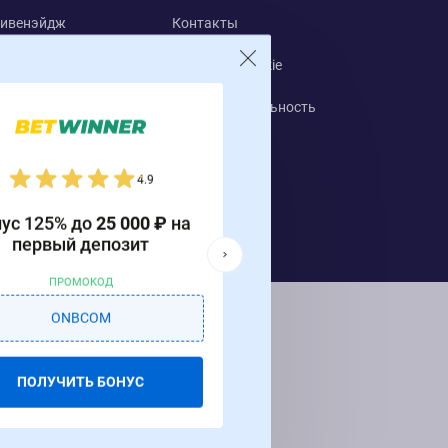
тивенэйдж
Контакты
птон - Порт Вейл
Политика Cookie
- Рексем
Конфиденциальность
Текстильщик
Адреса ППС
4.9
4
ус 125% до
25 000 ₽
на
Фрибеты до
20 00
первый депозит
ПРОМОКОД
ПРОМОКОД
ONBCOM
ONB
ПОЛУЧИТЬ БОНУС
ПОЛУЧИТЬ БОНУ