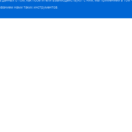
ра данных о том, как посетители взаимодействуют с ним, мы применяем в том 
Подробнее
зованием нами таких инструментов.