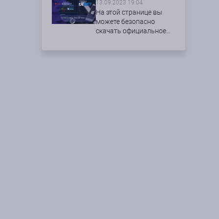
теле 2 с просьбой
13.09.2023 19:04
подтвердить
На этой странице вы
паспортные данные в
можете безопасно
самом теле. Есть ли...
скачать официальное
приложение 1xBet для
ставок на спорт.
Предоставляется доступ
к последней версии
приложения,...