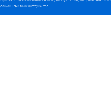
ра данных о том, как посетители взаимодействуют с ним, мы применяем в том 
Подробнее
зованием нами таких инструментов.