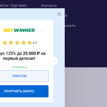
птон - Порт Вейл
Контакты
тивенэйдж
Политика Cookie
- Рексем
Конфиденциальность
Текстильщик
Адреса ППС
4.9
4
ус 125% до
25 000 ₽
на
Фрибеты до
20 00
первый депозит
ПРОМОКОД
ПРОМОКОД
ONBCOM
ONB
ПОЛУЧИТЬ БОНУС
ПОЛУЧИТЬ БОНУ