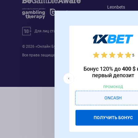
Leonbets
Melbet
Для лиц старше 18 лет
Betwinner
Marathonbet
© 2026 «Онлайн Букмекеры»
Все права защищены
4.8
5
Pin-Up
Бонус 120% до
400 $
первый депозит
ПРОМОКОД
ONCASH
ПОЛУЧИТЬ БОНУС
ПОЛУЧИТЬ БОНУС