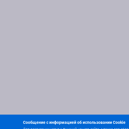
Сообщение с информацией об использовании Cookie