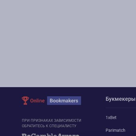
Букмекеры
1xBet
ПРИ ПРИЗНАКАХ ЗАВИСИМОСТИ
ОБРАТИТЕСЬ К СПЕЦИАЛИСТУ
Parimatch