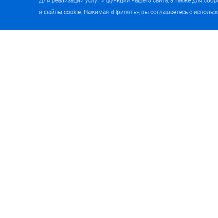
Для реализации услуг и функций нашего сайта, а также для сбо
и файлы cookie. Нажимая «Принять», вы соглашаетесь с исполь