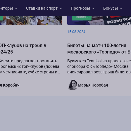
онторы
Ставки на спорт
Прогнозы
Бонусы
Новости
15.08.2024
П-клубов на требл в
Билеты на матч 100-летия
024/25
московского «Торпедо» от Б
Tennissi
етсити предлагает поставить
Букмекер Tennissi на правах ген
вропейских топ-клубов (победа
спонсора ФК «Торпедо» Москва
 чемпионате, кубке страны и
анонсировал розыгрыш билетов
онов).
юбилейный матч в честь сотой 
существования команды.
я Коробач
Марья Коробач