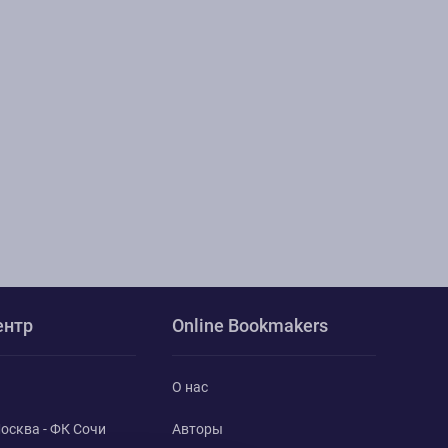
ентр
Online Bookmakers
О нас
осква - ФК Сочи
Авторы