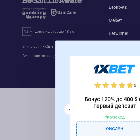
Leonbets
Melbet
Для лиц старше 18 лет
Betwinner
Marathonbet
© 2026 «Онлайн Букмекеры»
Все права защищены
Pin-Up
4.8
5
Бонус 120% до
400 $
первый депозит
ПРОМОКОД
ONCASH