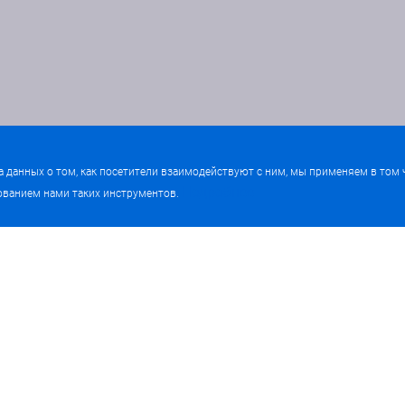
ра данных о том, как посетители взаимодействуют с ним, мы применяем в том 
Подробнее
зованием нами таких инструментов.