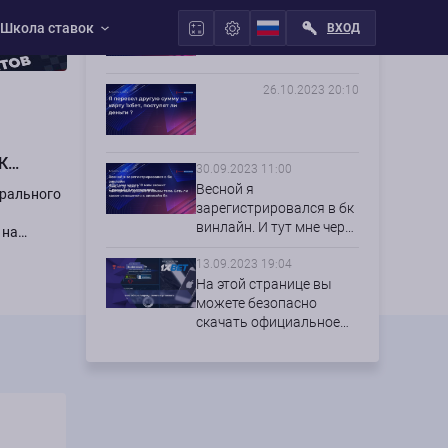
25.11.2023 19:57
Школа ставок
ВХОД
26.10.2023 20:10
К
30.09.2023 11:00
Весной я
ерального
зарегистрировался в бк
винлайн. И тут мне через
 на
10 мин звонит оператор
годовщины
теле 2 с просьбой
13.09.2023 19:04
подтвердить
На этой странице вы
паспортные данные в
можете безопасно
самом теле. Есть ли...
скачать официальное
приложение 1xBet для
ставок на спорт.
Предоставляется доступ
к последней версии
приложения,...