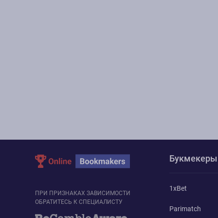
Букмекеры
1xBet
ПРИ ПРИЗНАКАХ ЗАВИСИМОСТИ
ОБРАТИТЕСЬ К СПЕЦИАЛИСТУ
Parimatch